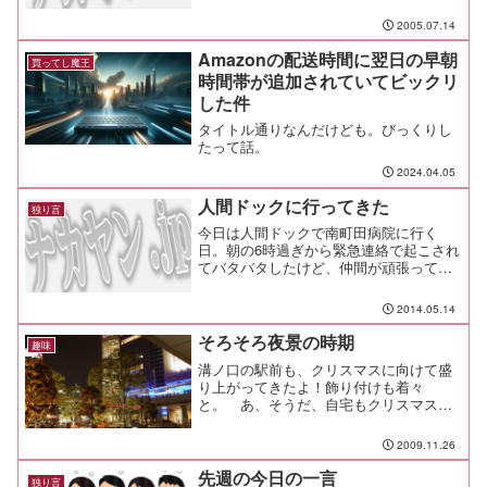
2005.07.14
Amazonの配送時間に翌日の早朝
買ってし魔王
時間帯が追加されていてビックリ
した件
タイトル通りなんだけども。びっくりし
たって話。
2024.04.05
人間ドックに行ってきた
独り言
今日は人間ドックで南町田病院に行く
日。朝の6時過ぎから緊急連絡で起こされ
てバタバタしたけど、仲間が頑張ってく
れたので無事に人間ドックに来ることが
できた。何回も来ているので、こっちも
2014.05.14
なれたもんさ！説明を受けて会計をカー
ドで済ませだら、可愛い事...
そろそろ夜景の時期
趣味
溝ノ口の駅前も、クリスマスに向けて盛
り上がってきたよ！飾り付けも着々
と。 あ、そうだ、自宅もクリスマスツ
リーを出さなくちゃね！
2009.11.26
先週の今日の一言
独り言