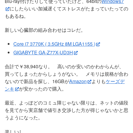
Blu-ray付けたりして使っていたけど、64bitの
Windows7
にしたらいい加減遅くてストレスがたまっていたっての
もあるね。
新しい心臓部の組み合わせはコレだ。
Core i7 3770K ( 3.5GHz 8M LGA1155 )
GIGABYTE GA-Z77X-UD3H
合計で￥38,940なり。 高いのか安いのかわからんが、
買ってしまったからしょうがない。 メモリは規格が合わ
ないので新品を探し、16GBが
Amazon
よりも
ケーズデ
ンキ
が安かったので購入。
最近、よっぽどのコミュ障じゃない限りは、ネットの値段
を見てから実店舗で値引き交渉した方が得じゃないかと思
うようになった。
楽しいし。