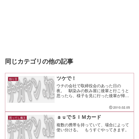
同じカテゴリの他の記事
ツケで！
独り言
ウチの会社で取締役会のあった日の
夜。 馴染みの飲み屋に後輩と行こうと
思ったら、様子を見に行った後輩が帰っ
てきた。社長と会長と○○さんと・・・５
人くらい居ますそういう人達と話す機会
2010.02.05
って少ないし、オレ自身がそういう人達
と話すことで成長するきっか...
ａｕでＳＩＭカード
買ってし魔王
複数の携帯を持っていて、場合によって
使い分ける。 もうすぐやってきます。