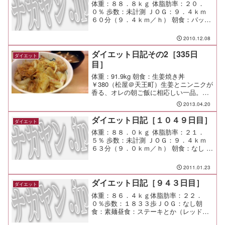
体重：８８．８ｋｇ 体脂肪率：２０．
０％ 歩数：未計測 ＪＯＧ：９．４ｋｍ
６０分（９．４ｋｍ／ｈ） 朝食：バッテ
ラ 昼食：玉子入りムルギー＋チーズ（ム
ルギー＠渋谷）￥１１５０ 夕食：なし 間
2010.12.08
食： メモ：気持ち良く走れたよ！
ダイエット日記その2［335日
ダイエット
目］
体重：91.9kg 朝食：生姜焼き丼
￥380（松屋＠天王町）生姜とニンニクが
香る、オレの朝ご飯に相応しい一品。
松屋は味噌汁デフォなのが有り難い。 昼
2013.04.20
食：味噌バターコーン￥780（玄＠
YBP）うーん・・・やはり駄目なの
ダイエット日記［１０４９日目］
ダイエット
か・・・。 ￥780と...
体重：８８．０ｋｇ 体脂肪率：２１．
５％ 歩数：未計測 ＪＯＧ：９．４ｋｍ
６３分（９．０ｋｍ／ｈ） 朝食：なし 昼
食：牛丼 夕食：水炊き、棒々鶏 間食：
メモ：明日から立ち上がり良く仕事する
2011.01.23
ために、今日のうちに準備をしておく。
ダイエット日記［９４３日目］
ダイエット
体重：８６．４ｋｇ体脂肪率：２２．
０％歩数：１８３３歩ＪＯＧ：なし朝
食：素麺昼食：ステーキとか（レッドロ
ブスター＠つきみ野）夕食：実家で焼肉