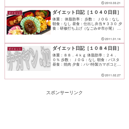
間食：メモ：なんて肉まみれな日なんで
2010.03.21
しょうか。
ダイエット日記［１０４０日目］
ダイエット
体重： 体脂肪率： 歩数： ＪＯＧ：なし
朝食：なし 昼食：仕出し弁当￥３３０ 夕
食：研修打ち上げ（なごみ＠市が尾） 間
食： メモ：研修でヘロヘロ。 結果は新
たな目標が見えてきたので、もっと頑張
2011.01.14
りたいと思う。
ダイエット日記［１０８４日目］
ダイエット
体重：８８．４ｋｇ 体脂肪率：２４．
０％ 歩数： ＪＯＧ：なし 朝食：パスタ
昼食：焼肉 夕食：パパ特製カマボコと焼
き豚の炒飯 間食： メモ：久しぶりに行っ
た江ノ島水族館。 子供達も楽しかった
2011.02.27
みたいだ♪
スポンサーリンク