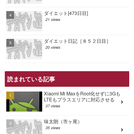
ダイエット[473日目]
21 views
ダイエット日記［８５２日目］
20 views
読まれている記事
Xiaomi Mi MaxをRoot化せずに3Gも
LTEもプラスエリアに対応させる
37 views
味太朗（市ヶ尾）
35 views