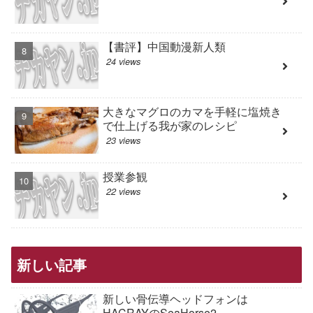
【書評】中国動漫新人類
24 views
大きなマグロのカマを手軽に塩焼き
で仕上げる我が家のレシピ
23 views
授業参観
22 views
新しい記事
新しい骨伝導ヘッドフォンは
HACRAYのSeaHorse2