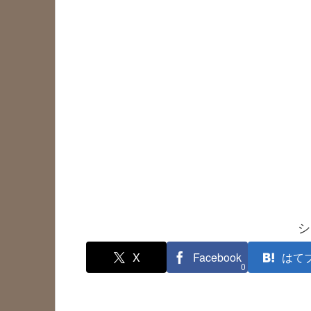
シ
X
Facebook
はて
0