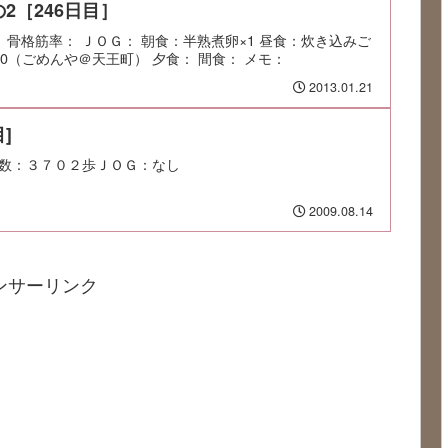
2［246日目］
率： 骨格筋率： ＪＯＧ： 朝食：半熟煮卵×1 昼食：炊き込みご
0（ごめんや＠天王町） 夕食： 間食： メモ：
2013.01.21
]
数：３７０２歩ＪＯＧ：なし
2009.08.14
ンサーリンク