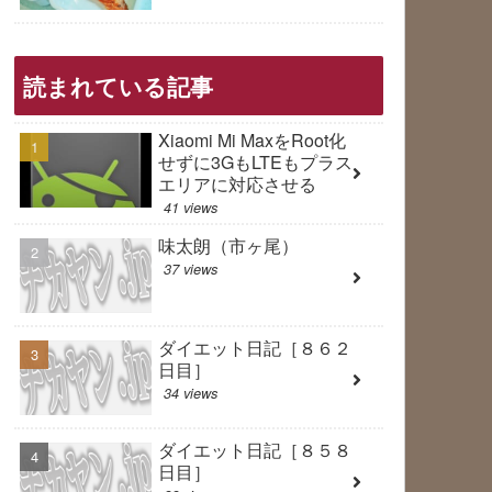
読まれている記事
Xiaomi Mi MaxをRoot化
せずに3GもLTEもプラス
エリアに対応させる
41 views
味太朗（市ヶ尾）
37 views
ダイエット日記［８６２
日目］
34 views
ダイエット日記［８５８
日目］