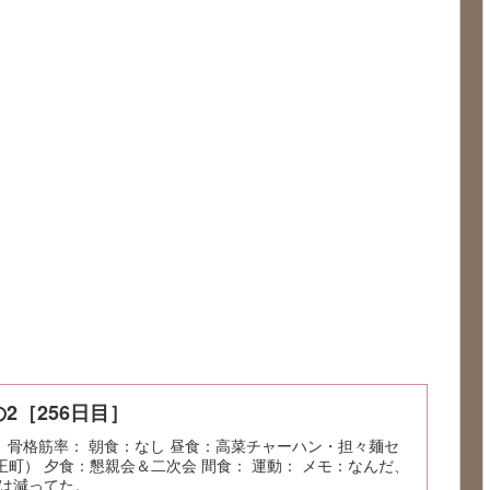
2［256日目］
肪率： 骨格筋率： 朝食：なし 昼食：高菜チャーハン・担々麺セ
王町） 夕食：懇親会＆二次会 間食： 運動： メモ：なんだ、
は減ってた。