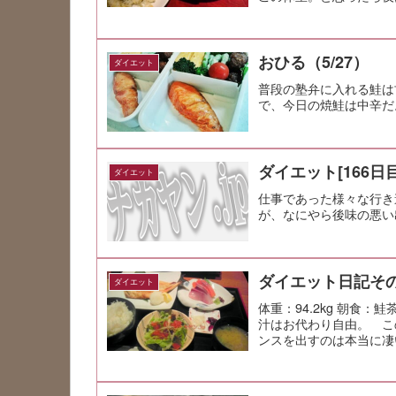
おひる（5/27）
ダイエット
普段の塾弁に入れる鮭は
で、今日の焼鮭は中辛だ
ダイエット[166日目
ダイエット
仕事であった様々な行き
が、なにやら後味の悪い
ダイエット日記その
ダイエット
体重：94.2kg 朝食：
汁はお代わり自由。 こ
ンスを出すのは本当に凄い