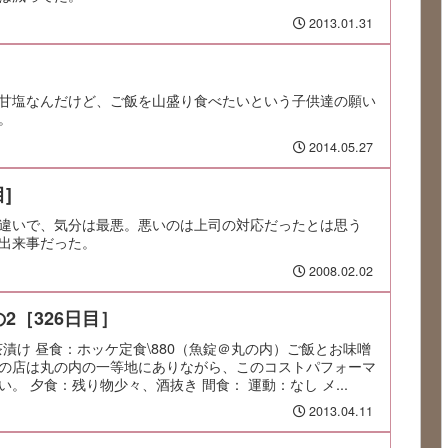
2013.01.31
甘塩なんだけど、ご飯を山盛り食べたいという子供達の願い
。
2014.05.27
]
違いで、気分は最悪。悪いのは上司の対応だったとは思う
出来事だった。
2008.02.02
2［326日目］
鮭茶漬け 昼食：ホッケ定食\880（魚錠＠丸の内）ご飯とお味噌
の店は丸の内の一等地にありながら、このコストパフォーマ
。 夕食：残り物少々、酒抜き 間食： 運動：なし メ...
2013.04.11