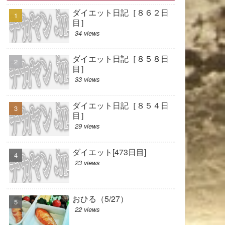
ダイエット日記［８６２日
目］
34 views
ダイエット日記［８５８日
目］
33 views
ダイエット日記［８５４日
目］
29 views
ダイエット[473日目]
23 views
おひる（5/27）
22 views