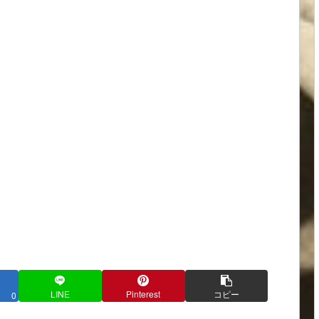
LINE
Pinterest
コピー
0