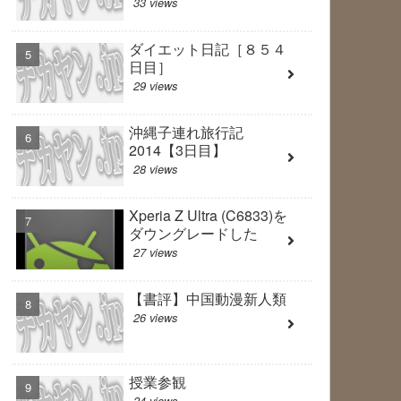
33 views
ダイエット日記［８５４
日目］
29 views
沖縄子連れ旅行記
2014【3日目】
28 views
Xperia Z Ultra (C6833)を
ダウングレードした
27 views
【書評】中国動漫新人類
26 views
授業参観
24 views