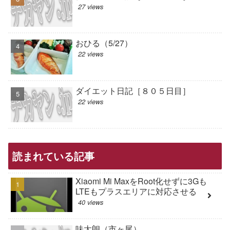
27 views
おひる（5/27）
22 views
ダイエット日記［８０５日目］
22 views
読まれている記事
Xiaomi Mi MaxをRoot化せずに3Gも
LTEもプラスエリアに対応させる
40 views
味太朗（市ヶ尾）