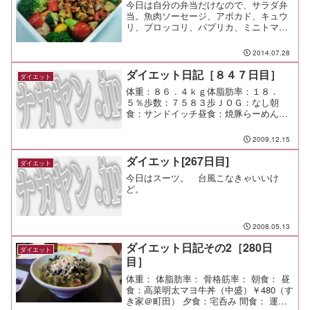
今日は自分の弁当だけなので、サラダ弁
当。魚肉ソーセージ、アボカド、キュウ
リ、ブロッコリ、パプリカ、ミニトマ
ト、人参を中心に、フライドオニオンを
散らして香ばしさとほのかな甘み、コ
2014.07.28
ク、そして口触りも楽しい仕上がりに。
野菜はしっかり摂りましょう。...
ダイエット日記［８４７日目］
ダイエット
体重：８６．４ｋｇ体脂肪率：１８．
５％歩数：７５８３歩ＪＯＧ：なし朝
食：サンドイッチ昼食：焼豚らーめん
（たかせ）￥８００夕食：後輩呑み間
食：メモ：
2009.12.15
ダイエット[267日目]
ダイエット
今日はスーツ。 台風こなきゃいいけ
ど。
2008.05.13
ダイエット日記その2［280日
ダイエット
目］
体重： 体脂肪率： 骨格筋率： 朝食： 昼
食：高菜明太マヨ牛丼（中盛）￥480（す
き家＠町田） 夕食：宅呑み 間食： 運