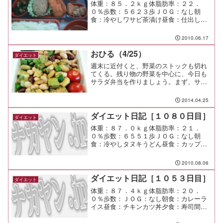
体重：８５．２ｋｇ体脂肪率：２２．
０％歩数：５６２３歩ＪＯＧ：なし朝
食：冷やしワサビ茶漬け昼食：仕出し弁
当 ￥３３０夕食：ぐろびす呑み間食：
メモ：今日のぐろびすは面白かったけど
2010.06.17
奥が深かったなぁ。 もっと勉強せね
ば。
おひる（4/25）
ダイエット
週末に近付くと、野菜のストックも切れ
てくる。残り物の野菜を中心に、今日も
サラダ弁当を作りましょう。まず、サラ
ダ用の豆の水煮があったのでそれ。フジ
ッコ謹製。 80円くらいなので、いくつ
2014.04.25
か買っておくと便利。他にはブロッコリ
の茎、アスパラ、アボカ...
ダイエット日記［１０８０日目］
ダイエット
体重：８７．０ｋｇ体脂肪率：２１．
０％歩数：６５５１歩ＪＯＧ：なし朝
食：冷やしタヌキうどん昼食：カップラ
ーメン、パン、ゼリー夕食：インテリ呑
み間食：メモ：仲良しの仲間に友人を紹
2010.08.06
介してもらって呑んできた。 異業種交
流って面白いね！！
ダイエット日記［１０５３日目］
ダイエット
体重：８７．４ｋｇ体脂肪率：２０．
０％歩数：ＪＯＧ：なし朝食：カレーラ
イス昼食：チキンカツ丼夕食：寿司間
食：メモ：親父の７６歳の誕生日会をや
った。 まだまだ元気とは言え、やっぱ