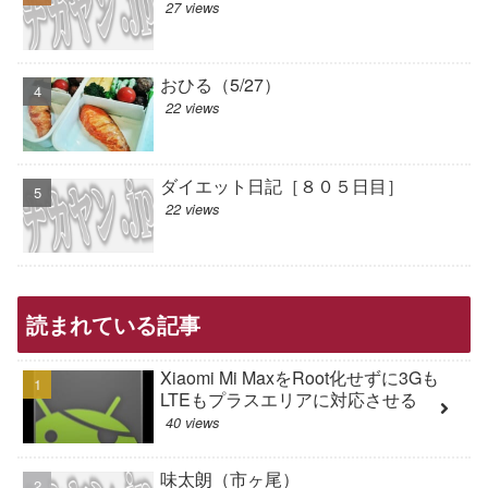
27 views
おひる（5/27）
22 views
ダイエット日記［８０５日目］
22 views
読まれている記事
Xiaomi Mi MaxをRoot化せずに3Gも
LTEもプラスエリアに対応させる
40 views
味太朗（市ヶ尾）