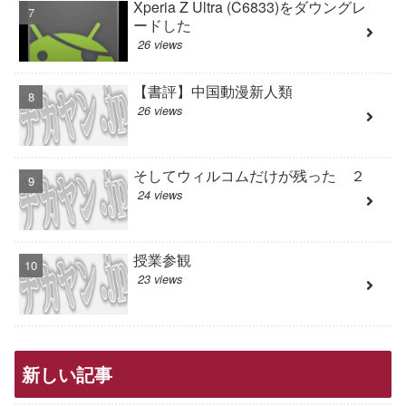
Xperia Z Ultra (C6833)をダウングレ
ードした
26 views
【書評】中国動漫新人類
26 views
そしてウィルコムだけが残った ２
24 views
授業参観
23 views
新しい記事