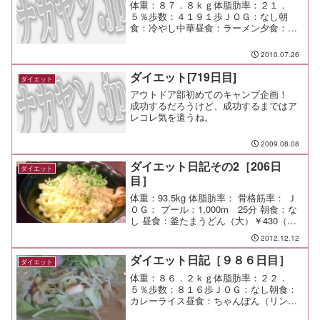
体重：８７．８ｋｇ体脂肪率：２１．
５％歩数：４１９１歩ＪＯＧ：なし朝
食：冷やし中華昼食：ラーメン夕食：宅
呑み間食：メモ：タラコとアサリのクリ
ームリゾット、モヤシのナムル、その他
2010.07.26
もろもろ
ダイエット[719日目]
ダイエット
アウトドア部初めてのキャンプ企画！
成功するだろうけど、成功するまではア
レコレ気を遣うね。
2009.08.08
ダイエット日記その2［206日
ダイエット
目］
体重：93.5kg 体脂肪率： 骨格筋率： Ｊ
ＯＧ： プール：1,000m 25分 朝食：な
し 昼食：釜たまうどん（大）￥430（麦
まる＠YBP） 夕食： 間食： メモ：
2012.12.12
ダイエット日記［９８６日目］
ダイエット
体重：８６．２ｋｇ体脂肪率：２２．
５％歩数：８１６歩ＪＯＧ：なし朝食：
カレーライス昼食：ちゃんぽん（リンガ
ーハット）￥５００夕食：宅呑み間食：