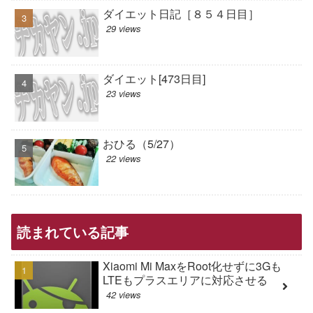
ダイエット日記［８５４日目］
29 views
ダイエット[473日目]
23 views
おひる（5/27）
22 views
読まれている記事
Xiaomi Mi MaxをRoot化せずに3Gも
LTEもプラスエリアに対応させる
42 views