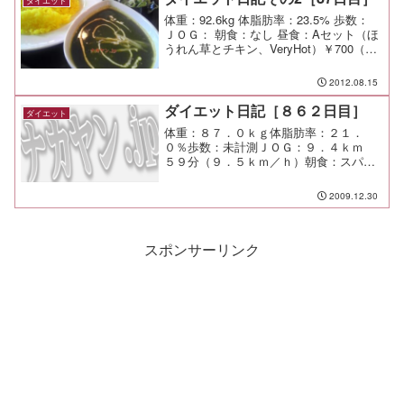
ダイエット
体重：92.6kg 体脂肪率：23.5% 歩数：
ＪＯＧ： 朝食：なし 昼食：Aセット（ほ
うれん草とチキン、VeryHot）￥700（ム
スカン＠天王町） 夕食： 間食： メモ：
2012.08.15
ダイエット日記［８６２日目］
ダイエット
体重：８７．０ｋｇ体脂肪率：２１．
０％歩数：未計測ＪＯＧ：９．４ｋｍ
５９分（９．５ｋｍ／ｈ）朝食：スパゲ
ッティミートソース昼食：素麺、焼き魚
夕食：刺身、ハラス焼、缶酎ハイｘ１間
2009.12.30
食：メモ：さ！もうすぐ正月だ！短い休
みだから気分は出ないけど、...
スポンサーリンク