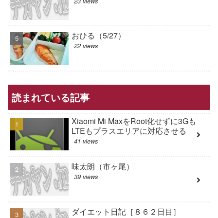
23 views
おひる（5/27）
22 views
読まれている記事
Xiaomi Mi MaxをRoot化せずに3Gも
LTEもプラスエリアに対応させる
41 views
味太朗（市ヶ尾）
39 views
ダイエット日記［８６２日目］