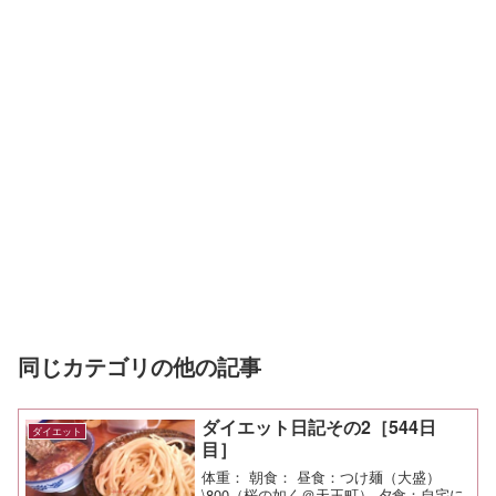
同じカテゴリの他の記事
ダイエット日記その2［544日
ダイエット
目］
体重： 朝食： 昼食：つけ麺（大盛）
\800（桜の如く＠天王町） 夕食：自宅に