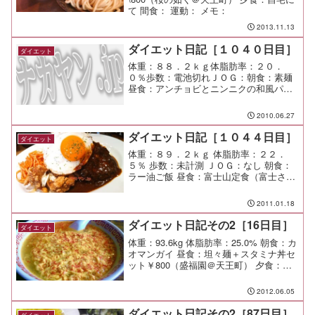
て 間食： 運動： メモ：
2013.11.13
ダイエット日記［１０４０日目］
ダイエット
体重：８８．２ｋｇ体脂肪率：２０．
０％歩数：電池切れＪＯＧ：朝食：素麺
昼食：アンチョビとニンニクの和風パス
タ夕食：間食：メモ：自宅で勉強したか
ったけど、なかなか難しいね・・・。
2010.06.27
ダイエット日記［１０４４日目］
ダイエット
体重：８９．２ｋｇ 体脂肪率：２２．
５％ 歩数：未計測 ＪＯＧ：なし 朝食：
ラー油ご飯 昼食：富士山定食（富士さん
ミート＠池尻大橋）￥１０００ 夕食：懇
親会＠目黒 間食： メモ：今日も良き日で
2011.01.18
あった。 終電で帰宅してから予算やっ
たけど、それ...
ダイエット日記その2［16日目］
ダイエット
体重：93.6kg 体脂肪率：25.0% 朝食：カ
オマンガイ 昼食：坦々麺＋スタミナ丼セ
ット￥800（盛福園＠天王町） 夕食：
CoCo壱番屋で子供達の残りを少々 間
食： メモ：今夜はジョグりたい
2012.06.05
ダイエット日記その2［87日目］