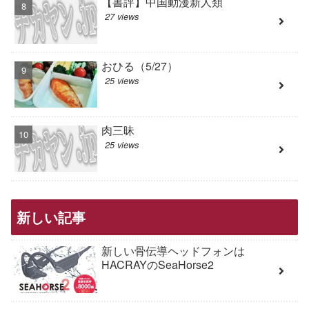
【書評】中国動漫新人類
27 views
おひる（5/27）
25 views
肉三昧
25 views
新しい記事
新しい骨伝導ヘッドフォンは
HACRAYのSeaHorse2