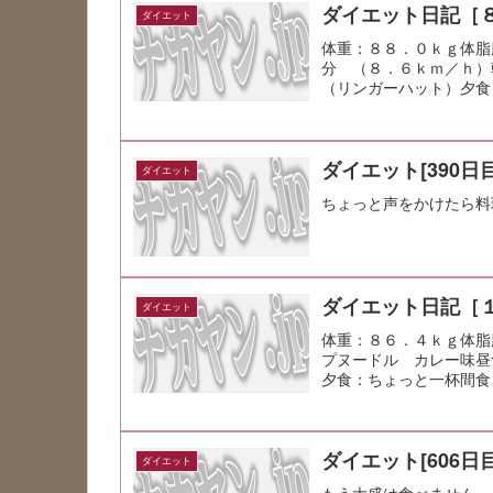
ダイエット日記［
ダイエット
体重：８８．０ｋｇ体脂
分 （８．６ｋｍ／ｈ）
（リンガーハット）夕食
り。
ダイエット[390日目
ダイエット
ちょっと声をかけたら料
ダイエット日記［
ダイエット
体重：８６．４ｋｇ体脂
プヌードル カレー味昼
夕食：ちょっと一杯間食
かり整理する...
ダイエット[606日目
ダイエット
もう大盛は食べません。