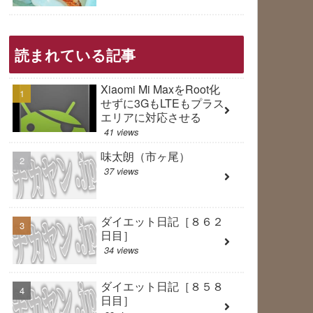
読まれている記事
Xiaomi Mi MaxをRoot化
せずに3GもLTEもプラス
エリアに対応させる
41 views
味太朗（市ヶ尾）
37 views
ダイエット日記［８６２
日目］
34 views
ダイエット日記［８５８
日目］