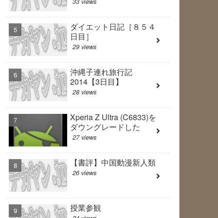
33 views
ダイエット日記［８５４
日目］
29 views
沖縄子連れ旅行記
2014【3日目】
28 views
Xperia Z Ultra (C6833)を
ダウングレードした
27 views
【書評】中国動漫新人類
26 views
授業参観
24 views