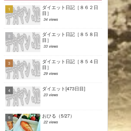
ダイエット日記［８６２日
目］
34 views
ダイエット日記［８５８日
目］
33 views
ダイエット日記［８５４日
目］
29 views
ダイエット[473日目]
23 views
おひる（5/27）
22 views