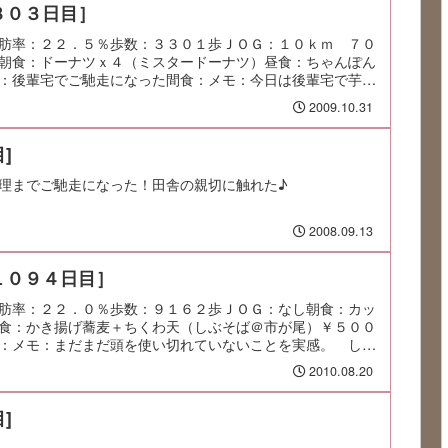
８０３日目］
肪率：２２．５％歩数：３３０１歩ＪＯＧ：１０ｋｍ ７０
朝食：ドーナツｘ４（ミスタードーナツ）昼食：ちゃんぽん
：後輩宅でご馳走になった間食：メモ：今日は後輩宅で芋掘
2009.10.31
]
理までご馳走になった！田舎の親切に触れた♪
2008.09.13
１０９４日目］
肪率：２２．０％歩数：９１６２歩ＪＯＧ：なし朝食：カッ
食：かき揚げ蕎麦＋ちくわ天（しぶそば＠市が尾）￥５００
：メモ：まだまだ頭を使い切れていないことを実感。 しっ
2010.08.20
]