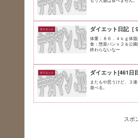
ダイエット日記［
ダイエット
体重：８６．４ｋｇ体脂
食：惣菜パンｘ２＆公園
終わらないなー
ダイエット[461日目
ダイエット
またもや思うけど、３連
遊べる。
スポ