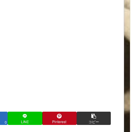
LINE
Pinterest
コピー
0