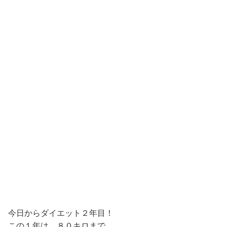
今日からダイエット２年目！
この１年は、８０キロまで