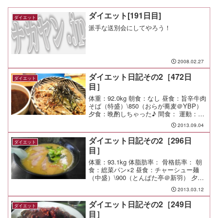
ダイエット[191日目]
ダイエット
派手な送別会にしてやろう！
2008.02.27
ダイエット日記その2［472日
ダイエット
目］
体重：92.0kg 朝食：なし 昼食：旨辛牛肉
そば（特盛）\850（おらが蕎麦＠YBP）
夕食：晩酌しちゃった♪ 間食： 運動：夜
Jog-4.8km/32min メモ：
2013.09.04
ダイエット日記その2［296日
ダイエット
目］
体重：93.1kg 体脂肪率： 骨格筋率： 朝
食：総菜パン×2 昼食：チャーシュー麺
（中盛）\900（とんぱた亭＠新羽） 夕
食：WBC見たさに仕事上がりの一杯（福
2013.03.12
耳＠天王町） 間食： 運動： メモ：野球
ファンに囲まれると話題についていくの
ダイエット日記その2［249日
ダイエット
が...
目］