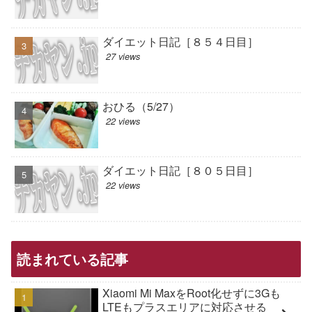
ダイエット日記［８５４日目］
27 views
おひる（5/27）
22 views
ダイエット日記［８０５日目］
22 views
読まれている記事
Xiaomi Mi MaxをRoot化せずに3Gも
LTEもプラスエリアに対応させる