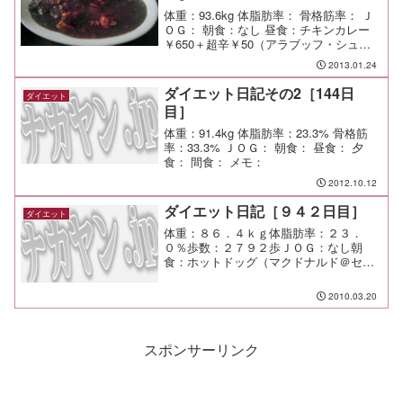
体重：93.6kg 体脂肪率： 骨格筋率： Ｊ
ＯＧ： 朝食：なし 昼食：チキンカレー
￥650＋超辛￥50（アラブッフ・シュン
＠天王町）さすが超辛、後半にかけて頭
2013.01.24
汗や目のしたの汗が止めどなく溢れてく
る。 インド人やネパール人の本格ナ
ダイエット日記その2［144日
ダイエット
ン・カレー...
目］
体重：91.4kg 体脂肪率：23.3% 骨格筋
率：33.3% ＪＯＧ： 朝食： 昼食： 夕
食： 間食： メモ：
2012.10.12
ダイエット日記［９４２日目］
ダイエット
体重：８６．４ｋｇ体脂肪率：２３．
０％歩数：２７９２歩ＪＯＧ：なし朝
食：ホットドッグ（マクドナルド＠セン
ター北）昼食：焼きそば、フランクフル
ト夕食：宴会間食：メモ：焼けたー ビ
2010.03.20
ラ配りやイベントは面白かった。
スポンサーリンク