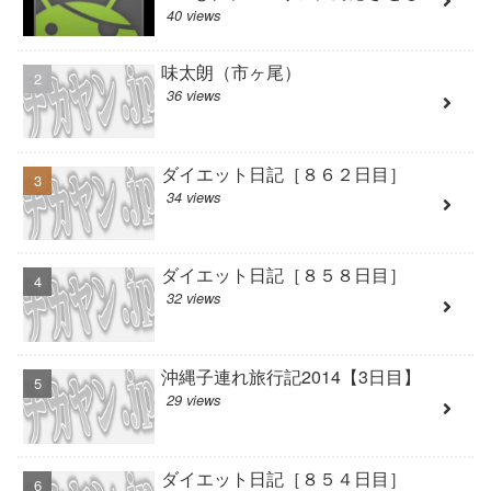
40 views
味太朗（市ヶ尾）
36 views
ダイエット日記［８６２日目］
34 views
ダイエット日記［８５８日目］
32 views
沖縄子連れ旅行記2014【3日目】
29 views
ダイエット日記［８５４日目］