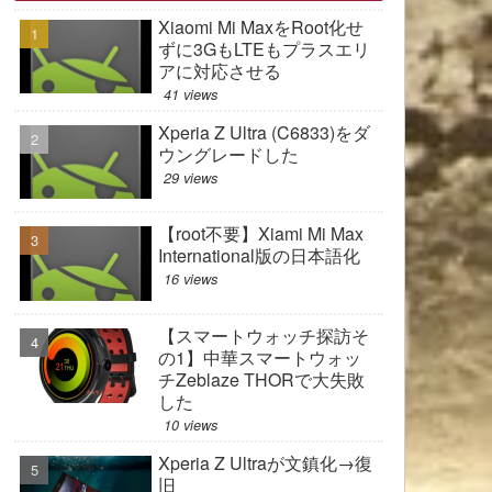
Xiaomi Mi MaxをRoot化せ
ずに3GもLTEもプラスエリ
アに対応させる
41 views
Xperia Z Ultra (C6833)をダ
ウングレードした
29 views
【root不要】Xiami Mi Max
International版の日本語化
16 views
【スマートウォッチ探訪そ
の1】中華スマートウォッ
チZeblaze THORで大失敗
した
10 views
Xperia Z Ultraが文鎮化→復
旧