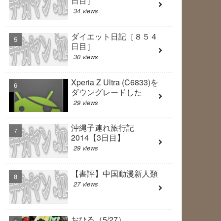
日目］
34 views
ダイエット日記［８５４
日目］
30 views
Xperia Z Ultra (C6833)を
ダウングレードした
29 views
沖縄子連れ旅行記
2014【3日目】
29 views
【書評】中国動漫新人類
27 views
おひる（5/27）