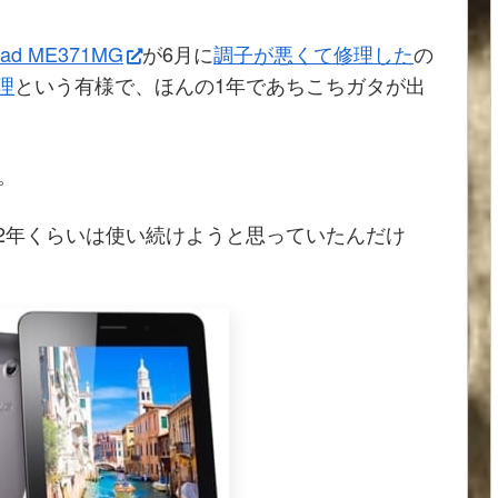
pad ME371MG
が6月に
調子が悪くて修理した
の
理
という有様で、ほんの1年であちこちガタが出
。
2年くらいは使い続けようと思っていたんだけ