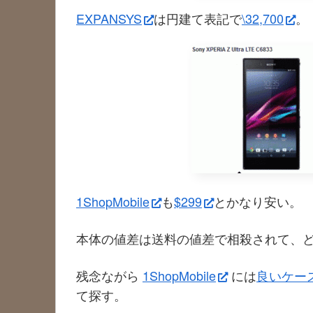
EXPANSYS
は円建て表記で
\32,700
。
1ShopMobile
も
$299
とかなり安い。
本体の値差は送料の値差で相殺されて、ど
残念ながら
1ShopMobile
には
良いケー
て探す。