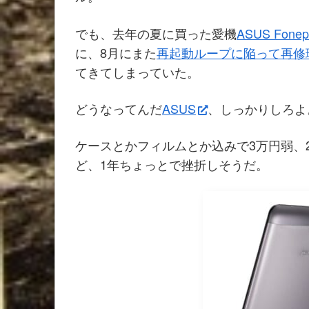
でも、去年の夏に買った愛機
ASUS Fone
に、8月にまた
再起動ループに陥って再修
てきてしまっていた。
どうなってんだ
ASUS
、しっかりしろよ
ケースとかフィルムとか込みで3万円弱、
ど、1年ちょっとで挫折しそうだ。