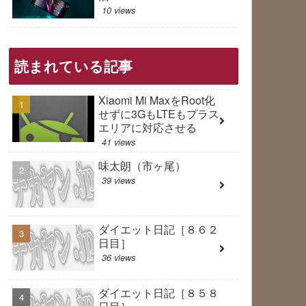
10 views
読まれている記事
Xiaomi Mi MaxをRoot化
せずに3GもLTEもプラス
エリアに対応させる
41 views
味太朗（市ヶ尾）
39 views
ダイエット日記［８６２
日目］
36 views
ダイエット日記［８５８