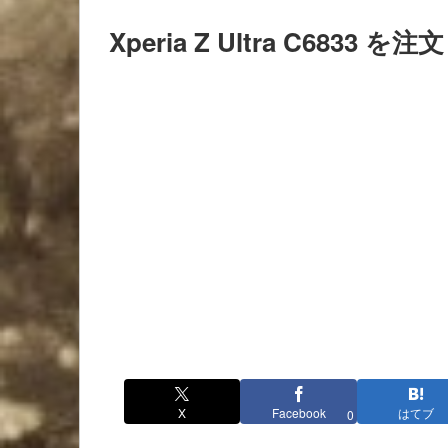
Xperia Z Ultra C6833 を
X
Facebook
はてブ
0