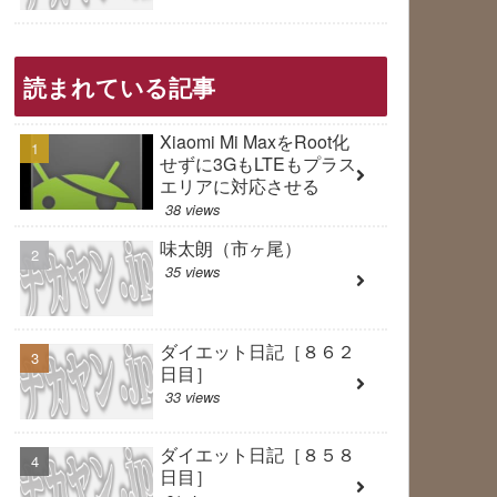
読まれている記事
Xiaomi Mi MaxをRoot化
せずに3GもLTEもプラス
エリアに対応させる
38 views
味太朗（市ヶ尾）
35 views
ダイエット日記［８６２
日目］
33 views
ダイエット日記［８５８
日目］