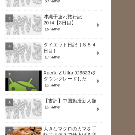
31 views
沖縄子連れ旅行記
2014【3日目】
29 views
ダイエット日記［８５４
日目］
27 views
Xperia Z Ultra (C6833)を
ダウングレードした
25 views
【書評】中国動漫新人類
25 views
大きなマグロのカマを手
軽に塩焼きで仕上げる我