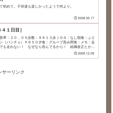
て初めて。子供達も楽しかったようで何より。
2008.05.17
８４１日目］
肪率：２０．０％歩数：９６１３歩ＪＯＧ：なし朝食：ふり
ン（パンチョ）￥６５０夕食：グループ呑み間食：メモ：走
でも走れない！ なぜなら呑んでるから！ 組織改正とか異
2009.12.09
ンサーリンク