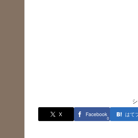
シ
X
Facebook
はて
0