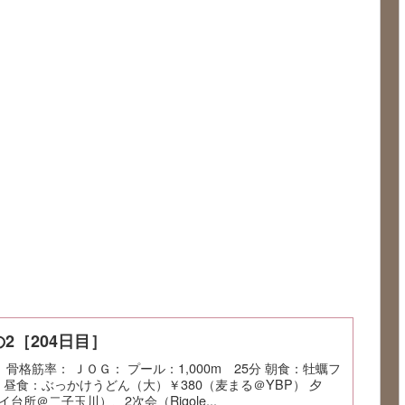
2［204日目］
： 骨格筋率： ＪＯＧ： プール：1,000m 25分 朝食：牡蠣フ
 昼食：ぶっかけうどん（大）￥380（麦まる＠YBP） 夕
所＠二子玉川）、2次会（Rigole...