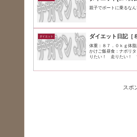
親子でボートに乗るなん
ダイエット日記［
ダイエット
体重：８７．０ｋｇ体脂
かけご飯昼食：ナポリタ
りたい！ 走りたい！ 
動があったか...
スポ