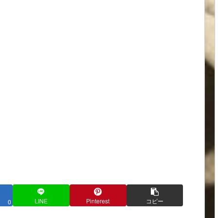
LINE
Pinterest
コピー
0