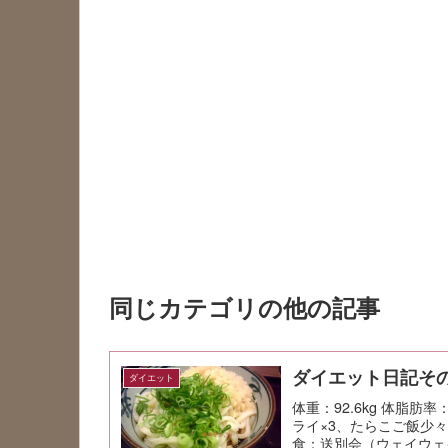
同じカテゴリの他の記事
ダイエット日記その
ダイエット
体重：92.6kg 体脂肪率
ライ×3、たらこご飯少々
食：送別会（ウェイウェイ台