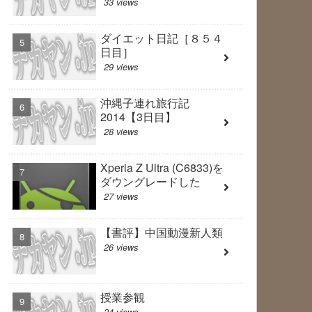
33 views
ダイエット日記［８５４
日目］
29 views
沖縄子連れ旅行記
2014【3日目】
28 views
Xperia Z Ultra (C6833)を
ダウングレードした
27 views
【書評】中国動漫新人類
26 views
授業参観
24 views