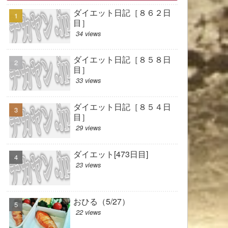
ダイエット日記［８６２日
目］
34 views
ダイエット日記［８５８日
目］
33 views
ダイエット日記［８５４日
目］
29 views
ダイエット[473日目]
23 views
おひる（5/27）
22 views