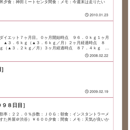
丼夕食：神田ミートセンタ間食：メモ：今週末は走りたい
2010.01.23
ダイエット７ヶ月目。０ヶ月開始時点 ９６．０ｋｇ１ヶ月
 ▲３．６ｋｇ（▲３．６ｋｇ／月）２ヶ月経過時点 ８
ｇ（▲３．２ｋｇ／月）３ヶ月経過時点 ８７．４ｋｇ ▲
2008.02.22
]
2009.02.19
９９８日目］
肪率：２２．０％歩数：ＪＯＧ：朝食：インスタントラーメ
すた丼屋＠渋谷）￥６００夕食：間食：メモ：天気が良いか