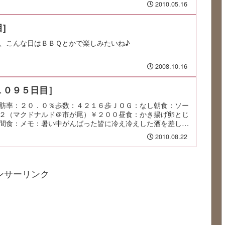
2010.05.16
]
、こんな日はＢＢＱとかで楽しみたいね♪
2008.10.16
１０９５日目］
肪率：２０．０％歩数：４２１６歩ＪＯＧ：なし朝食：ソー
２（マクドナルド＠市が尾）￥２００昼食：かき揚げ卵とじ
間食：メモ：暑い中がんばった皆に冷え冷えした酒を差し入
2010.08.22
ンサーリンク