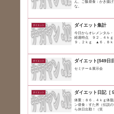
ん、ご飯昼食：かき揚げ
な。
ダイエット集計
ダイエット
今日からオレメンタル・
経過時点 ９２．４ｋｇ
９．２ｋｇ ▲６．８ｋ
８．６ｋｇ（▲...
ダイエット[549日目
ダイエット
セミナー＆展示会
ダイエット日記［
ダイエット
体重：８６．４ｋｇ体脂
ン昼食：すた丼（伝説の
ら休日出勤！（笑