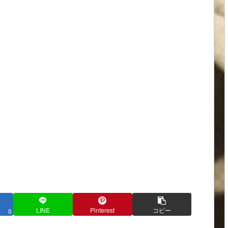
LINE
Pinterest
コピー
0