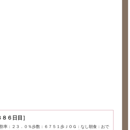
８８６日目］
肪率：２３．０％歩数：６７５１歩ＪＯＧ：なし朝食：おで