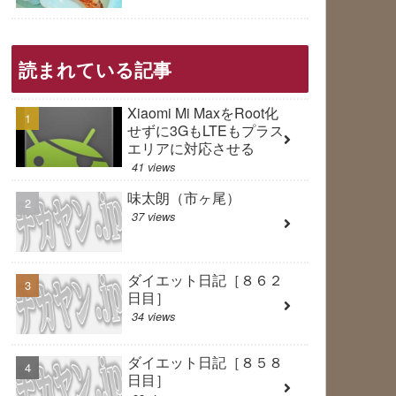
読まれている記事
Xiaomi Mi MaxをRoot化
せずに3GもLTEもプラス
エリアに対応させる
41 views
味太朗（市ヶ尾）
37 views
ダイエット日記［８６２
日目］
34 views
ダイエット日記［８５８
日目］