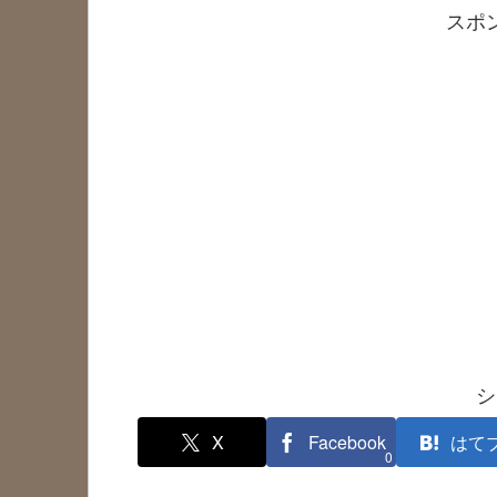
スポ
シ
X
Facebook
はて
0