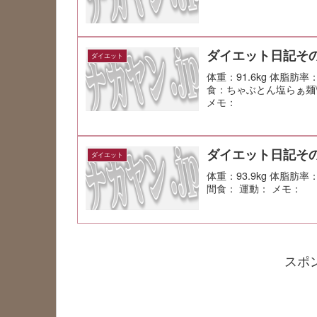
ダイエット日記その
ダイエット
体重：91.6kg 体脂肪率
食：ちゃぶとん塩らぁ麺\
メモ：
ダイエット日記その
ダイエット
体重：93.9kg 体脂肪
間食： 運動： メモ：
スポ