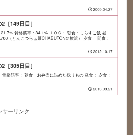
2009.04.27
2［149日目］
：21.7% 骨格筋率：34.1% ＪＯＧ： 朝食：しらすご飯 昼
700（とんこつらぁ麺CHABUTON＠横浜） 夕食： 間食：
2012.10.17
2［305日目］
率： 骨格筋率： 朝食：お弁当に詰めた残りもの 昼食： 夕食：
2013.03.21
ンサーリンク