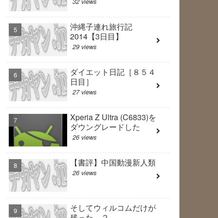
32 views
沖縄子連れ旅行記
2014【3日目】
29 views
ダイエット日記［８５４
日目］
27 views
Xperia Z Ultra (C6833)を
ダウングレードした
26 views
【書評】中国動漫新人類
26 views
そしてウィルコムだけが
残った ２