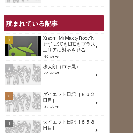
読まれている記事
Xiaomi Mi MaxをRoot化
せずに3GもLTEもプラス
エリアに対応させる
40 views
味太朗（市ヶ尾）
36 views
ダイエット日記［８６２
日目］
34 views
ダイエット日記［８５８
日目］