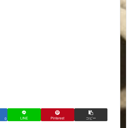
LINE
Pinterest
コピー
0