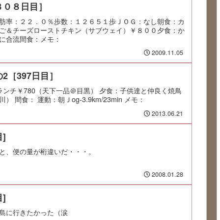
８０８日目］
肪率：２２．０％歩数：１２６５１歩ＪＯＧ：なし朝食：カ
ご＆チーズローストチキン（サブウェイ）￥８００夕食：か
に合流間食：メモ：
2009.11.05
2［397日目］
ランチ￥780（天下一品＠目黒） 夕食：子供達と仲良く焼鳥
間食： 運動：朝Ｊog-3.9km/23min メモ：
2013.06.21
]
と、便の量が桁違いだ・・・。
2008.01.28
]
島に行きたかった（涙