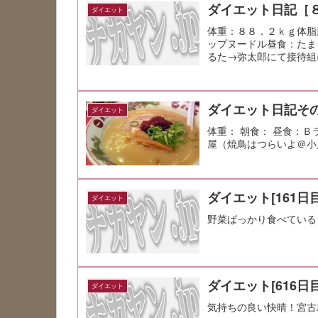
ダイエット日記［
ダイエット
体重：８８．２ｋｇ体脂
ップヌードル昼食：たま
るた→弥太郎にて接待組
ダイエット日記その
ダイエット
体重： 朝食： 昼食：Ｂ
屋（焼鳥はつらいよ＠小川） 
ダイエット[161日目
ダイエット
野菜ばっかり食べている
ダイエット[616日目
ダイエット
気持ちの良い快晴！宮古