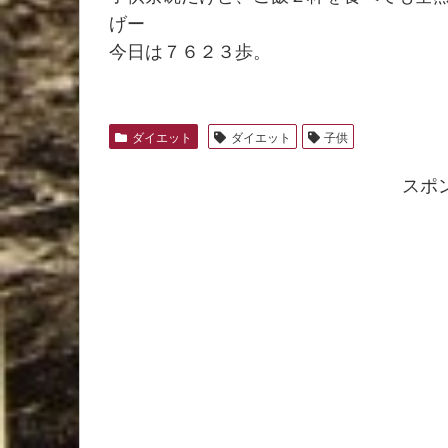
げー
今日は７６２３歩。
ダイエット
ダイエット
子供
スポ