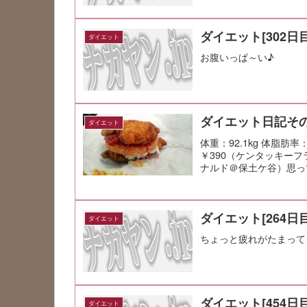
ダイエット[302日目
ダイエット
お腹いっぱ～い♪
ダイエット日記その
ダイエット
体重：92.1kg 体脂
￥390（ケンタッキー
ナルド＠保土ケ谷）思っ
ダイエット[264日目
ダイエット
ちょっと疲れがたまって
ダイエット[454日目
ダイエット