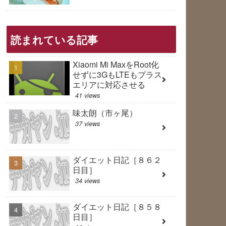
読まれている記事
Xiaomi Mi MaxをRoot化
せずに3GもLTEもプラス
エリアに対応させる
41 views
味太朗（市ヶ尾）
37 views
ダイエット日記［８６２
日目］
34 views
ダイエット日記［８５８
日目］