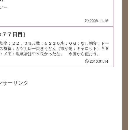
いー
2008.11.16
８７７日目］
肪率：２２．０％歩数：５２１０歩ＪＯＧ：なし朝食：ドー
ズ昼食：カツカレー焼きうどん（市が尾：キャロット）￥８
：メモ：魚蔵居は中々良かったな。 今度から使おう。
2010.01.14
ンサーリンク