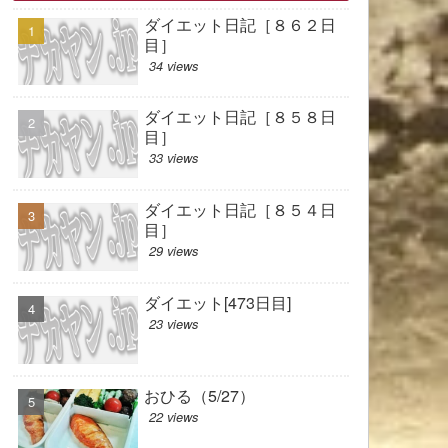
ダイエット日記［８６２日
目］
34 views
ダイエット日記［８５８日
目］
33 views
ダイエット日記［８５４日
目］
29 views
ダイエット[473日目]
23 views
おひる（5/27）
22 views