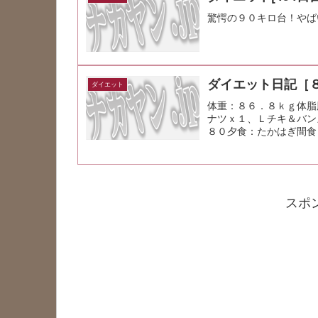
驚愕の９０キロ台！やば
ダイエット日記［
ダイエット
体重：８６．８ｋｇ体脂
ナツｘ１、Ｌチキ＆バン
８０夕食：たかはぎ間食
スポ