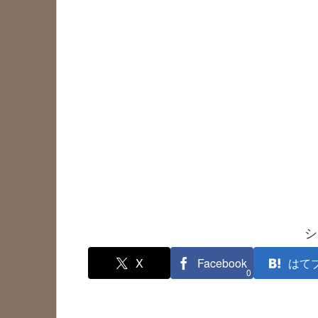
シ
X
Facebook
はて
0