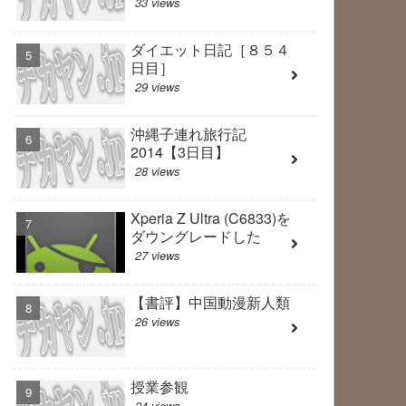
33 views
ダイエット日記［８５４
日目］
29 views
沖縄子連れ旅行記
2014【3日目】
28 views
Xperia Z Ultra (C6833)を
ダウングレードした
27 views
【書評】中国動漫新人類
26 views
授業参観
24 views