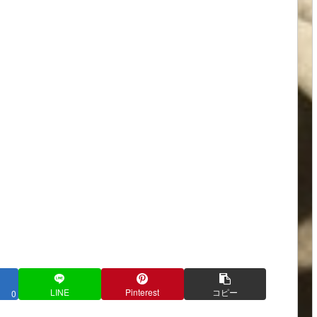
LINE
Pinterest
コピー
0