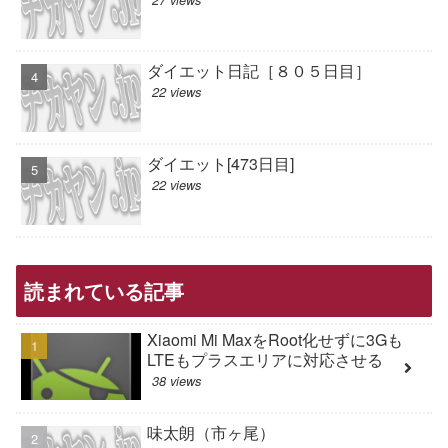
ダイエット日記［８０５日目］
22 views
ダイエット[473日目]
22 views
読まれている記事
Xiaomi Mi MaxをRoot化せずに3Gも
LTEもプラスエリアに対応させる
38 views
味太朗（市ヶ尾）