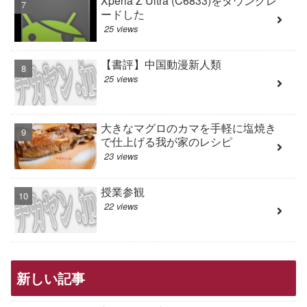
Xperia Z Ultra (C6833)をダウングレ
ードした
25 views
【書評】中国動漫新人類
25 views
大きなマグロのカマを手軽に塩焼き
で仕上げる我が家のレシピ
23 views
授業参観
22 views
新しい記事