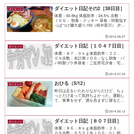
ダイエット日記その2［38日目］
ダイエット
体重：93.6kg 体脂肪率：24.5% 歩数：
ＪＯＧ： 朝食：クッキー 昼食：特製塩す
っぱつけ麺大盛\1,150（樹＠星川） 夕
食：Lチキ￥100 間食： メモ：
2012.06.27
ダイエット日記［１０４７日目］
ダイエット
体重：８７．０ｋｇ体脂肪率：２２．
０％歩数：未計測ＪＯＧ：なし朝食：パ
パ特製ヅケ丼昼食：ご近所宅夕食：宅呑
み間食：メモ：公園に行ってきた。 暑
かったけど、子供達は楽しんでくれたみ
2010.07.04
たいだ。
おひる（5/12）
ダイエット
昨日は足をいたわりながらだけど、ちょ
っとだけ走って気持ちよかった。運動し
て、食事をせず、酒を呑まずに寝ると翌
日がすごく調子が良いので、このリズム
は続けていきたいところだ。明後日は人
2014.05.12
間ドックだし（笑今日の塾弁はカレイ味
醂、ウインナー、だし巻き...
ダイエット日記［８０７日目］
ダイエット
体重：８６．８ｋｇ体脂肪率：２３．
０％歩数：６５０７歩ＪＯＧ：なし朝