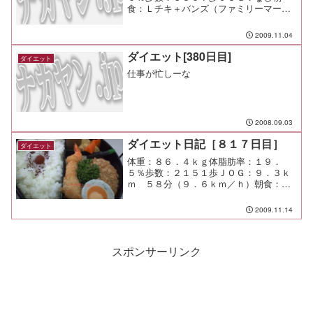
食：Ｌチキ＋バンズ（ファミリーマー
ト）￥１５０昼食：鯖塩焼き定食（たか
はぎ）￥５００夕食：たかはぎ宴会間
2009.11.04
食：メモ：走った後は膝と足首をとこと
ん冷やすに限るな。 それにしても...
ダイエット[380日目]
ダイエット
仕事が忙しーな
2008.09.03
ダイエット日記［８１７日目］
ダイエット
体重：８６．４ｋｇ体脂肪率：１９．
５％歩数：２１５１歩ＪＯＧ：９．３ｋ
ｍ ５８分（９．６ｋｍ／ｈ）朝食：バ
イキングたっぷり昼食：仕出弁当夕食：
魚肉ソーセージｘ１間食：メモ：眠いし
2009.11.14
疲れたし、走ったし。 もうクタクタだ
ー
スポンサーリンク