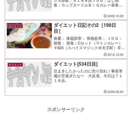
０％歩数：９１８８歩ＪＯＧ：なし朝
食：カップヌードルＢＩＧカレー昼食：
総菜パンｘ２夕食：営業呑み間食：メ
モ：昨夜は呑み過ぎたので反省。 金払
2009.10.29
ってないし・・・。
ダイエット日記その2［198日
ダイエット
目］
体重： 体脂肪率： 骨格筋率： ＪＯＧ：
朝食： 昼食：Cセット（マトンカレー）
￥820（スパイスマジック＠天王町）辛さ
は1～5で選べるんだけど、
2012.12.04
5（VeryVeryHot）を食べると夕方にはお
腹が痛くなってしまうくらい辛いので、
ダイエット[534日目]
ダイエット
今日は4辛...
豆まきしたかったのに売り切れ！事前準
備が甘過ぎたなー 大反省。今日は７１
１８歩。
2009.02.04
スポンサーリンク