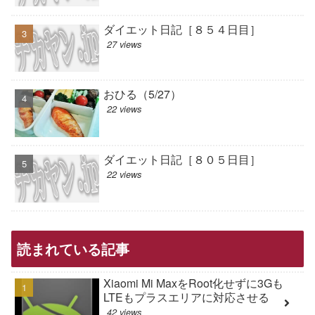
ダイエット日記［８５４日目］
27 views
おひる（5/27）
22 views
ダイエット日記［８０５日目］
22 views
読まれている記事
Xiaomi Mi MaxをRoot化せずに3Gも
LTEもプラスエリアに対応させる
42 views