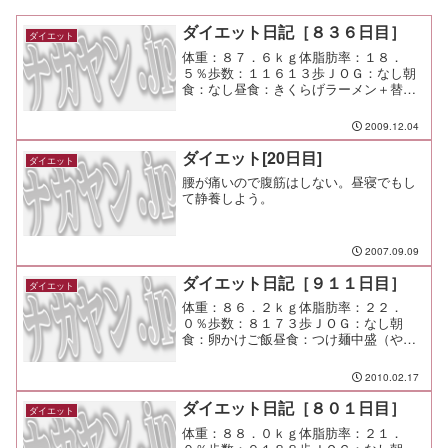
ダイエット日記［８３６日目］
ダイエット
体重：８７．６ｋｇ体脂肪率：１８．
５％歩数：１１６１３歩ＪＯＧ：なし朝
食：なし昼食：きくらげラーメン＋替玉
（博多天神）￥６００夕食：歓送迎会
（駅）間食：メモ：今までの呑み仲間が
2009.12.04
部下に。 今までとは違った雰囲気だ
ね。
ダイエット[20日目]
ダイエット
腰が痛いので腹筋はしない。昼寝でもし
て静養しよう。
2007.09.09
ダイエット日記［９１１日目］
ダイエット
体重：８６．２ｋｇ体脂肪率：２２．
０％歩数：８１７３歩ＪＯＧ：なし朝
食：卵かけご飯昼食：つけ麺中盛（やす
べえ）￥７００夕食：串蔵間食：メモ：
雪だ！ 雪だ！ 呑んだ！ 社内の雰囲
2010.02.17
気メチャメチャだ！
ダイエット日記［８０１日目］
ダイエット
体重：８８．０ｋｇ体脂肪率：２１．