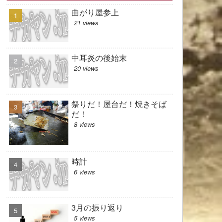
曲がり屋参上
21 views
中耳炎の後始末
20 views
祭りだ！屋台だ！焼きそば
だ！
8 views
時計
6 views
3月の振り返り
5 views