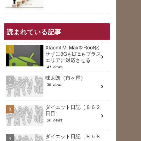
読まれている記事
Xiaomi Mi MaxをRoot化
せずに3GもLTEもプラス
エリアに対応させる
41 views
味太朗（市ヶ尾）
39 views
ダイエット日記［８６２
日目］
36 views
ダイエット日記［８５８