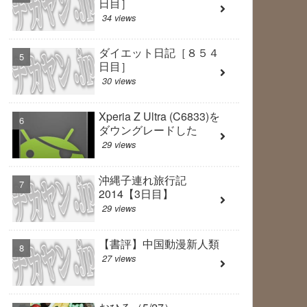
日目］
34 views
ダイエット日記［８５４
日目］
30 views
Xperia Z Ultra (C6833)を
ダウングレードした
29 views
沖縄子連れ旅行記
2014【3日目】
29 views
【書評】中国動漫新人類
27 views