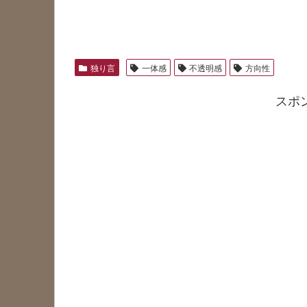
独り言
一体感
不透明感
方向性
スポ