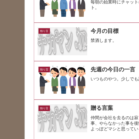
毎朝の始業時にチャット
ト。
今月の目標
独り言
禁酒します。
先週の今日の一言
独り言
いつものやつ。少しでも
贈る言葉
独り言
仲間が会社を去るのは寂
事、やらなかった事を後
よっぽどマシと思ってい
い。 これか...