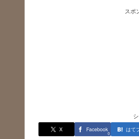
スポ
シ
X
Facebook
はて
0