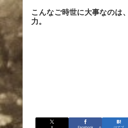
こんなご時世に大事なのは
力。
X
Facebook
はてブ
0