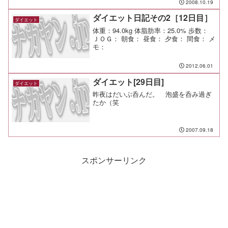
2008.10.19
ダイエット日記その2［12日目］
ダイエット
体重：94.0kg 体脂肪率：25.0% 歩数：
ＪＯＧ： 朝食： 昼食： 夕食： 間食： メ
モ：
2012.06.01
ダイエット[29日目]
ダイエット
昨夜はだいぶ呑んだ。 泡盛を呑み過ぎ
たか（笑
2007.09.18
スポンサーリンク