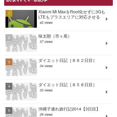
Xiaomi Mi MaxをRoot化せずに3Gも
LTEもプラスエリアに対応させる
42 views
味太朗（市ヶ尾）
37 views
ダイエット日記［８６２日目］
34 views
ダイエット日記［８５８日目］
33 views
沖縄子連れ旅行記2014【3日目】
29 views