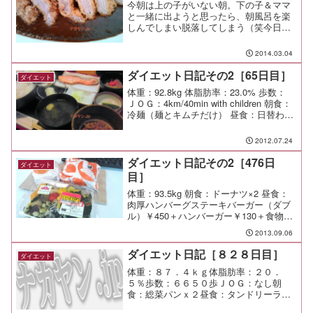
今朝は上の子がいない朝。下の子＆ママ
と一緒に出ようと思ったら、朝風呂を楽
しんでしまい脱落してしまう（笑今日の
弁当はフルグラにしようと準備をしてい
たら、ふと、「そうだ！帰宅ランをして
2014.03.04
みよう！」と思い立ち準備開始。ジャー
ジに靴、タオル、ビニール...
ダイエット日記その2［65日目］
ダイエット
体重：92.8kg 体脂肪率：23.0% 歩数：
ＪＯＧ：4km/40min with children 朝食：
冷麺（麺とキムチだけ） 昼食：日替わり
定食￥800＋納豆￥50（ぼんぐ里＠天王
町） 夕食： 間食： メモ：
2012.07.24
ダイエット日記その2［476日
ダイエット
目］
体重：93.5kg 朝食：ドーナツ×2 昼食：
肉厚ハンバーグステーキバーガー（ダブ
ル）￥450＋ハンバーガー￥130＋食物繊
維と鉄分を補うサラダ￥210（ロッテリ
2013.09.06
ア、AEON）ダブルバーガーは流石のボ
リューム感だったよ。 夕食： 間食：
ダイエット日記［８２８日目］
ダイエット
運...
体重：８７．４ｋｇ体脂肪率：２０．
５％歩数：６６５０歩ＪＯＧ：なし朝
食：総菜パンｘ２昼食：タンドリーラン
チ（ラジーズ）￥１２６０夕食：たかは