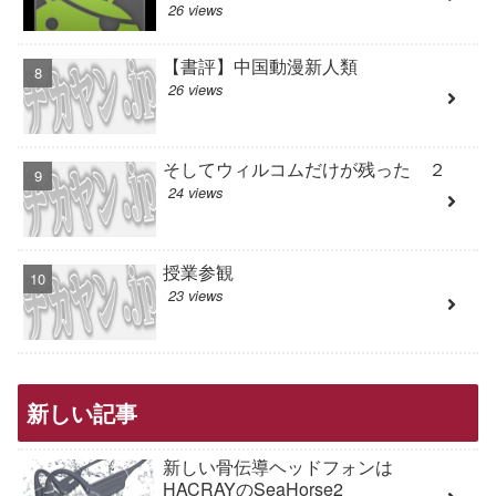
26 views
【書評】中国動漫新人類
26 views
そしてウィルコムだけが残った ２
24 views
授業参観
23 views
新しい記事
新しい骨伝導ヘッドフォンは
HACRAYのSeaHorse2