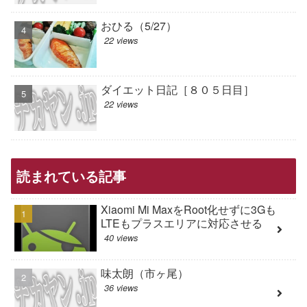
おひる（5/27）
22 views
ダイエット日記［８０５日目］
22 views
読まれている記事
Xiaomi Mi MaxをRoot化せずに3Gも
LTEもプラスエリアに対応させる
40 views
味太朗（市ヶ尾）
36 views