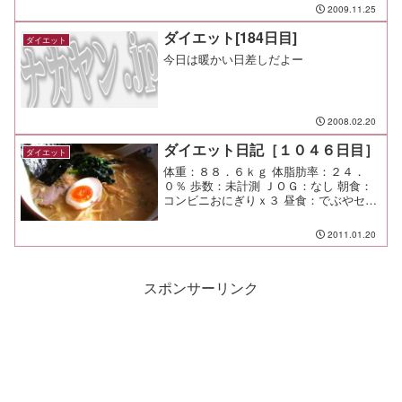
ぎ呑み間食：メモ：下の子がふざけて発
2009.11.25
表会の練習をまじめにやってないらし
い。 皆で励ましたけど今日はど...
ダイエット[184日目]
ダイエット
今日は暖かい日差しだよー
2008.02.20
ダイエット日記［１０４６日目］
ダイエット
体重：８８．６ｋｇ 体脂肪率：２４．
０％ 歩数：未計測 ＪＯＧ：なし 朝食：
コンビニおにぎりｘ３ 昼食：でぶやセッ
ト（横濱屋＠市が尾）￥６８０ 夕食：ス
シロー 間食： メモ：今日はパパがお迎
2011.01.20
え。
スポンサーリンク