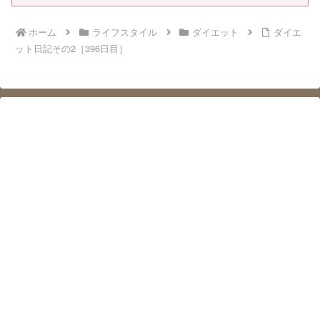
ホーム
ライフスタイル
ダイエット
ダイエ
ット日記その2［396日目］