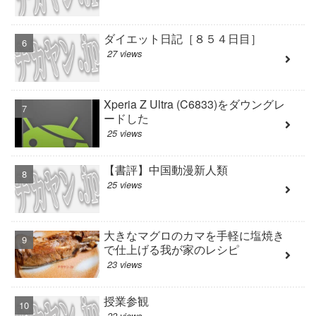
ダイエット日記［８５４日目］
27 views
Xperia Z Ultra (C6833)をダウングレ
ードした
25 views
【書評】中国動漫新人類
25 views
大きなマグロのカマを手軽に塩焼き
で仕上げる我が家のレシピ
23 views
授業参観
22 views