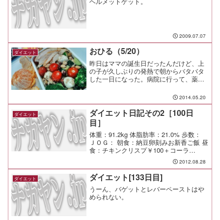
ヘルメットゲット。
2009.07.07
おひる（5/20）
ダイエット
昨日はママの誕生日だったんだけど、上
の子が久しぶりの発熱で朝からバタバタ
した一日になった。病院に行って、薬を
もらって、家に上の子を送ったらスーパ
ーに行って、ゼリーやヨーグルトを買い
2014.05.20
込んで。でも、発熱と頭痛に襲われて食
欲も無い上の子が食べたが...
ダイエット日記その2［100日
ダイエット
目］
体重：91.2kg 体脂肪率：21.0% 歩数：
ＪＯＧ： 朝食：納豆卵刻みお新香ご飯 昼
食：チキンクリスプ￥100＋コーラ
L￥100 夕食：家族で揃って夕食 間食：
2012.08.28
メモ：
ダイエット[133日目]
ダイエット
うーん、バゲットとレバーペーストはや
められない。