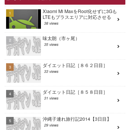
Xiaomi Mi MaxをRoot化せずに3Gも
LTEもプラスエリアに対応させる
38 views
味太朗（市ヶ尾）
35 views
ダイエット日記［８６２日目］
33 views
ダイエット日記［８５８日目］
31 views
沖縄子連れ旅行記2014【3日目】
29 views