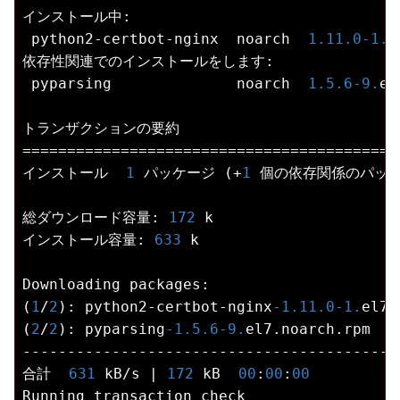
インストール中:

 python2-certbot-nginx  noarch  
1.11
.0
-1.
e
依存性関連でのインストールをします:

 pyparsing              noarch  
1.5
.6
-9.
el
トランザクションの要約

==========================================
インストール  
1
 パッケージ (+
1
 個の依存関係のパッケ
総ダウンロード容量: 
172
 k

インストール容量: 
633
 k

Downloading packages:

(
1
/
2
): python2-certbot-nginx
-1.11
.0
-1.
el7.
(
2
/
2
): pyparsing
-1.5
.6
-9.
el7.noarch.rpm   
------------------------------------------
合計  
631
 kB/s | 
172
 kB  
00
:
00
:
00
Running transaction check
