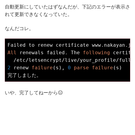
自動更新にしていたはずなんだが、下記のエラーが表示さ
れて更新できなくなっていた。
なんだコレ。
Failed to renew certificate www.nakayan.jp
All
 renewals failed. The 
following
 certifi
  /etc/letsencrypt/live/your_profile/fullc
2
 renew 
failure
(s), 
0
parse
failure
(s)

完了しました。
いや、完了してねーから😑