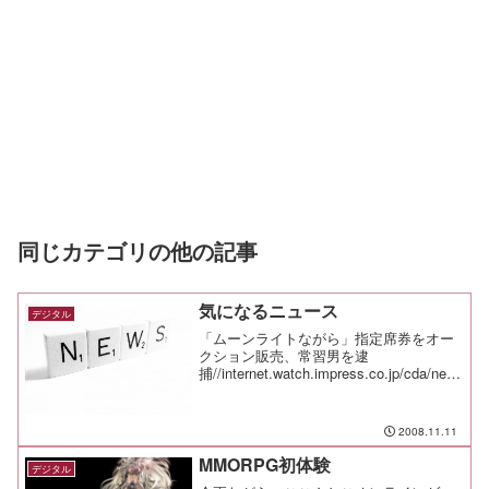
同じカテゴリの他の記事
気になるニュース
デジタル
「ムーンライトながら」指定席券をオー
クション販売、常習男を逮
捕//internet.watch.impress.co.jp/cda/new
s/2008/11/10/21466.html＃チケット転売
ってやってる人も多いけど、逮捕されち
ゃヤバ...
2008.11.11
MMORPG初体験
デジタル