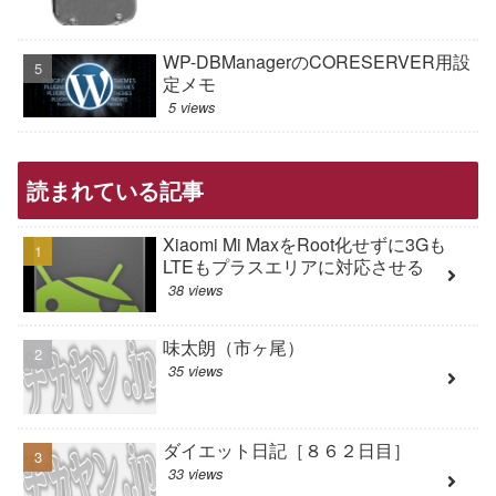
WP-DBManagerのCORESERVER用設
定メモ
5 views
読まれている記事
Xiaomi Mi MaxをRoot化せずに3Gも
LTEもプラスエリアに対応させる
38 views
味太朗（市ヶ尾）
35 views
ダイエット日記［８６２日目］
33 views