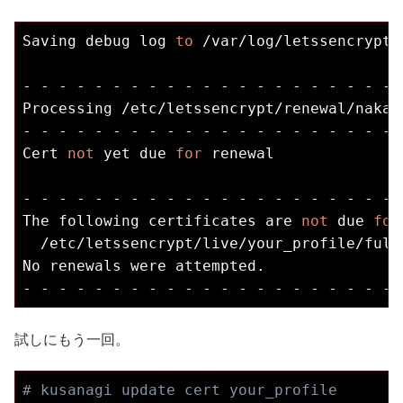
Saving debug 
log
to
 /var/
log
/letssencrypt/
- - - - - - - - - - - - - - - - - - - - - 
Processing /etc/letssencrypt/renewal/nakaya
- - - - - - - - - - - - - - - - - - - - - 
Cert 
not
 yet due 
for
 renewal

- - - - - - - - - - - - - - - - - - - - - 
The following certificates are 
not
 due 
for
  /etc/letssencrypt/live/your_profile/full
No renewals were attempted.

試しにもう一回。
# kusanagi update cert your_profile