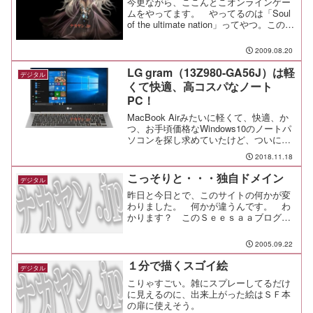
今更ながら、ここんとこオンラインゲー
ムをやってます。 やってるのは「Soul
of the ultimate nation」ってやつ。このゲ
ームはMMORPGという何やら恐ろしそげ
なジャンルだけど、何の略かって言うと
2009.08.20
「Massively M...
LG gram（13Z980-GA56J）は軽
デジタル
くて快適、高コスパなノート
PC！
MacBook Airみたいに軽くて、快適、か
つ、お手頃価格なWindows10のノートパ
ソコンを探し求めていたけど、ついにコ
レだ！という1台に巡り会うことができ
2018.11.18
た。それがLG gram。
こっそりと・・・独自ドメイン
デジタル
昨日と今日とで、このサイトの何かが変
わりました。 何かが違うんです。 わ
かります？ このＳｅｅｓａａブログが
他のブログサービスに抜きん出ている点
の一つを活用してみました。
2005.09.22
１分で描くスゴイ絵
デジタル
こりゃすごい。雑にスプレーしてるだけ
に見えるのに、出来上がった絵はＳＦ本
の扉に使えそう。