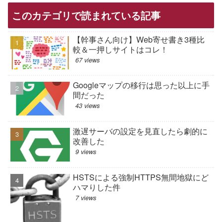
このカテゴリで読まれている記事
【幹事さん向け】Web寄せ書き3種比
較＆一押しサイトはコレ！
67 views
Googleマップの移行は思った以上に手
間だった
43 views
激遅サーバの設定を見直したら劇的に
改善した
9 views
HSTSによる強制HTTPS無間地獄にど
ハマりした件
7 views