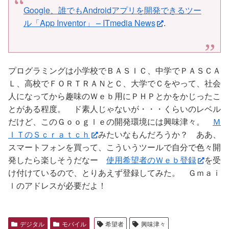
Google、誰でもAndroidアプリを開発できるツー
ル「App Inventor」 – ITmedia News
.
プログラミングは小学校でＢＡＳＩＣ、中学でＰＡＳＣＡ
Ｌ、高校でＦＯＲＴＲＡＮとＣ、大学でＣをやって、社会
人になってから趣味のＷｅｂ用にＰＨＰとかをかじったこ
とがある程度。 ド素人じゃないが・・・くらいのレベル
だけど、このＧｏｏｇｌｅの開発環境には興味津々。
Ｍ
ＩＴのＳｃｒａｔｃｈ
みたいなもんだろうか？ ああ、
スマートフォンを買って、こういうツールで自分で色々開
発したら楽しそうだなー
使用希望者のＷｅｂ登録
を受
け付けているので、とりあえず登録してみた。 Ｇｍａｉ
ｌのアドレスが必要だよ！
デジタル
モバイル
希望者
興味津々