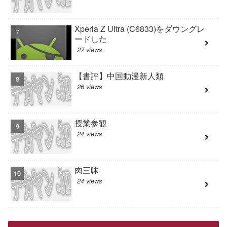
Xperia Z Ultra (C6833)をダウングレ
ードした
27 views
【書評】中国動漫新人類
26 views
授業参観
24 views
肉三昧
24 views