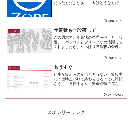
だったんだよなぁ。 今はどうなんだろ
う。GoogleNews日本語版
2004.11.18
年賀状も一段落して
デジタル
この週末で、年賀状の整理もやっと一段
落。 パソコンとプリンタが大活躍して
くれましたが、やっぱり年賀状の管理は
パソコンが便利だなぁとつくづく思い知
らされました。パソコンで年賀状管理し
2005.01.30
てます？年賀状作成ソフトというジャン
ルではありますが、その高...
もうすぐ！
モバイル
仕事が終わるのが待ちきれない（笑集中
して定時上がりで終わらせるように頑張
ろう！！運転手さん、安全運転で運んで
ね。あぁ、このワクワク感、たまりませ
んな。
2014.09.09
スポンサーリンク