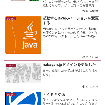
パソコンを買ったら、モバイルルータが
欲しくなって、どうせ買うなら世界対応
ルータにした、と。
2018.12.04
起動するjavaのバージョンを変更
デジタル
する
Minecraftのマルチサーバの一つ、Spigot
を使うときにハマったのでメモ。さくら
のVPSでインストールしたCentOSのjava
は1.7系列なんだけど、一時的に1.8系列
と使い分けたかったので。
2015.11.01
nakayan.jpドメインを更新した
デジタル
まー、更新したってだけの話なんだけれ
ども。
2019.08.31
Ｚｏｐｅかぁ
デジタル
使ってみたいんだけど、うちのレンタル
サーバじゃシェルがつかえないからダメ