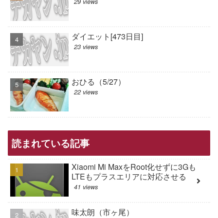
29 views
ダイエット[473日目]
23 views
おひる（5/27）
22 views
読まれている記事
Xiaomi Mi MaxをRoot化せずに3Gも
LTEもプラスエリアに対応させる
41 views
味太朗（市ヶ尾）