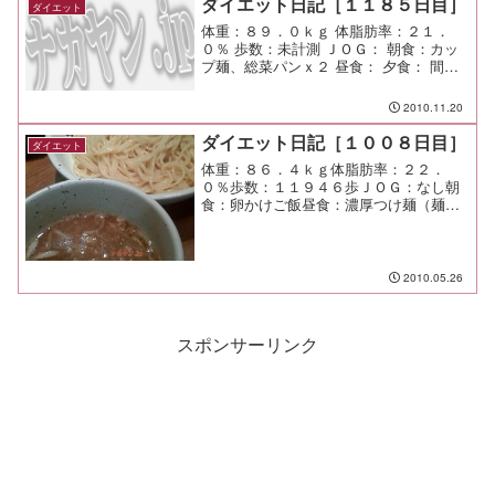
ダイエット日記［１１８５日目］
ダイエット
体重：８９．０ｋｇ 体脂肪率：２１．
０％ 歩数：未計測 ＪＯＧ： 朝食：カッ
プ麺、総菜パンｘ２ 昼食： 夕食： 間
食： メモ：今日から３日間、研修で缶詰
でーす。
2010.11.20
ダイエット日記［１００８日目］
ダイエット
体重：８６．４ｋｇ体脂肪率：２２．
０％歩数：１１９４６歩ＪＯＧ：なし朝
食：卵かけご飯昼食：濃厚つけ麺（麺屋
武蔵＠渋谷）￥８５０夕食：串蔵間食：
メモ：１０時頃まで仕事するのが気にな
らなくなってきたな（笑
2010.05.26
スポンサーリンク