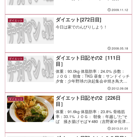
ーズダブルバーガー（モスバーガ）￥２
６０昼食：ニラレバ定食（ウェイウェイ
2009.11.12
台所）￥７８０夕食：刺身間食：メモ：
一般のお客様と接する機会は...
ダイエット[272日目]
ダイエット
今日は家でのんびりしよう！
2008.05.18
ダイエット日記その2［111日
ダイエット
目］
体重：93.0kg 体脂肪率：24.0% 歩数：
ＪＯＧ： 朝食：TKG 昼食：サンドイッチ
夕食：少年野球の決起集会＠焼き鳥大吉
間食： メモ：もしや軽度の肉離れを起こ
2012.09.08
したか・・・。
ダイエット日記その2［226日
ダイエット
目］
体重：91.6kg 体脂肪率：23.8% 骨格筋
率：33.1% ＪＯＧ： 朝食：年越し“た”そ
ば 掻き揚げそば￥480（吉野家＠長津
田）牛丼で有名な吉野家って、牛丼だけ
2013.01.01
じゃなくて蕎麦併設店もやっている。
十割蕎麦でなかなかおいしい。 昼食：...