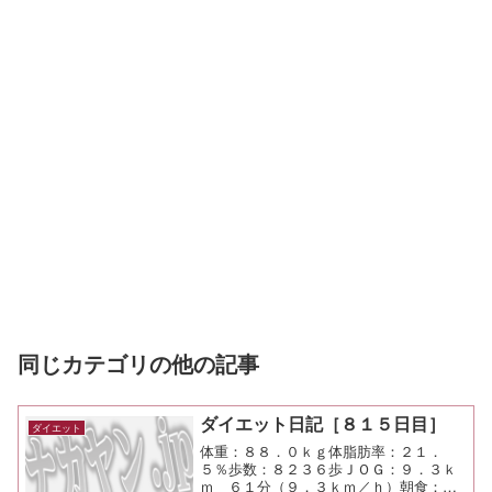
同じカテゴリの他の記事
ダイエット日記［８１５日目］
ダイエット
体重：８８．０ｋｇ体脂肪率：２１．
５％歩数：８２３６歩ＪＯＧ：９．３ｋ
ｍ ６１分（９．３ｋｍ／ｈ）朝食：チ