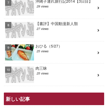
沖縄子連れ旅行記2014【3日目】
29 views
【書評】中国動漫新人類
27 views
おひる（5/27）
25 views
肉三昧
25 views
新しい記事