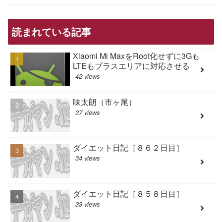
読まれている記事
Xiaomi Mi MaxをRoot化せずに3Gも
LTEもプラスエリアに対応させる
42 views
味太朗（市ヶ尾）
37 views
ダイエット日記［８６２日目］
34 views
ダイエット日記［８５８日目］
33 views