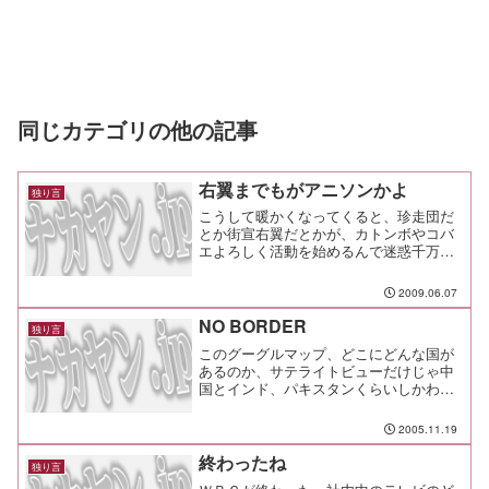
同じカテゴリの他の記事
右翼までもがアニソンかよ
独り言
こうして暖かくなってくると、珍走団だ
とか街宣右翼だとかが、カトンボやコバ
エよろしく活動を始めるんで迷惑千万な
話だね。で、だ。 さっき真っ黒な右翼
の街宣車が通ったんだけどさ、流してい
2009.06.07
るのが軍歌じゃなくてアニソン、それも
宇宙戦艦ヤマトなんだよね...
NO BORDER
独り言
このグーグルマップ、どこにどんな国が
あるのか、サテライトビューだけじゃ中
国とインド、パキスタンくらいしかわか
らない。 でもデュアルビューにしてみる
と、実にたくさんの国が存在しているっ
2005.11.19
てことがわかる。 でも、こうして宇宙
から見たら、国境とか国とか、それは人
終わったね
独り言
間が勝手に作った集合体に過ぎないんだ