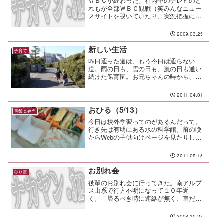
ＷＢＣが終わった。社内中のテレビのど
って、つく...
れもが全部ＷＢＣ観戦（笑みんなニュー
スサイトを覗いていたり、実況把握に余
念が無いが、試しにグーグルニュースの
各国語版を見てみると、案の定と言う
2009.03.25
か、面白い状態になっていた。日本と韓
国はもちろんトップニュース...
新しい生活
子育て
昨日通った道は、もう今日は通らない
道。雨の日も、雪の日も、嵐の日も通い
続けた保育園。お兄ちゃんの時から、パ
パは８年間、同じ道を君たちと歩いてき
たんだ。でも、道端に咲く花も、毎朝の
2011.04.01
お巡りさんとの挨拶も、みんな思い出の
中に。今日から君は小学生に...
おひる（5/13）
宅飯＆弁当
今日は校外学習ってのがあるんだって。
行き先は有明にある水の科学館。前の晩
からWebの子供向けページを見たりしな
がら、楽しそうにしていた。と言う訳
で、今日は校外学習用の弁当と塾弁を2人
2014.05.13
分の、計3食を用意した。校外学習用には
焼鮭と春巻き、だし巻...
お別れ会
独り言
後輩のお別れ会に行ってきた。南アルプ
ス山系で行方不明になって１０年近
く。 帰るべき時に連絡が無く、車だけ
が残されていて、山小屋への足取りも分
からず、何も見つからぬまま、彼と、彼
2008.10.27