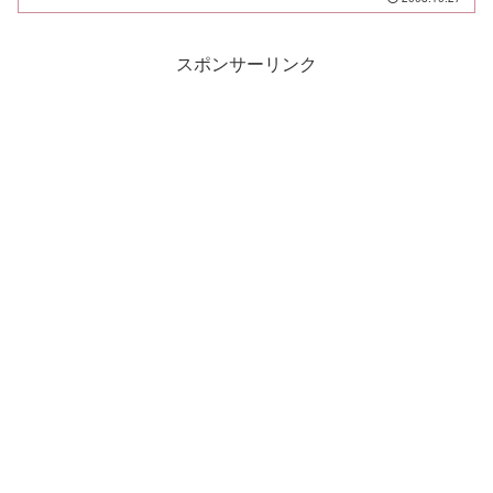
のご家族は今日という日を迎えた。生死
もわからぬまま行方不明になっ...
スポンサーリンク