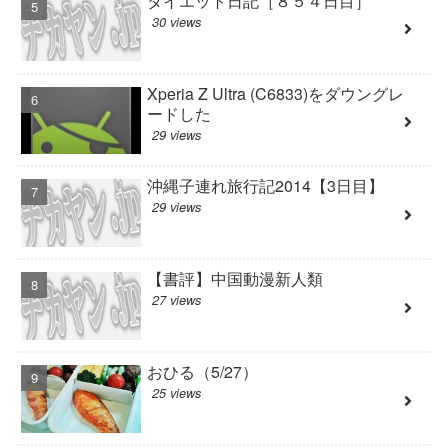
ダイエット日記［８５４日目］
30 views
Xperia Z Ultra (C6833)をダウングレ
ードした
29 views
沖縄子連れ旅行記2014【3日目】
29 views
【書評】中国動漫新人類
27 views
おひる（5/27）
25 views