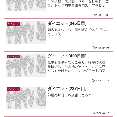
５％歩数：未計測ＪＯＧ：なし朝食：ご
飯、おかず的中華風春雨スープ昼食：ご
近所宴会夕食：ご近所宴会間食：メモ：
何と言うか、台風ですね。 洗濯物が山
2010.10.30
積みで困ってしまう。 日曜にコインラ
ンドリーでやっつけるぜ！
ダイエット[245日目]
ダイエット
知古庵はついつい気が緩んで呑んでしま
うな（笑
2008.04.21
ダイエット[420日目]
ダイエット
仕事も家事もてんこ盛り。掃除に洗濯、
昨日のお弁当の洗い物・・・。床にワッ
クスもかけたいし、レンジフードのフィ
ルタも交換しなきゃー きゃー
2008.10.13
ダイエット[237日目]
ダイエット
部屋の片付けを頑張ってるぞ！
2008.04.13