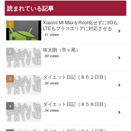
読まれている記事
Xiaomi Mi MaxをRoot化せずに3Gも
LTEもプラスエリアに対応させる
41 views
味太朗（市ヶ尾）
39 views
ダイエット日記［８６２日目］
36 views
ダイエット日記［８５８日目］
34 views