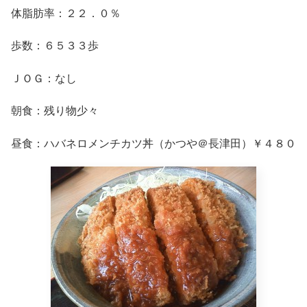
体脂肪率：２２．０％
歩数：６５３３歩
ＪＯＧ：なし
朝食：残り物少々
昼食：ハバネロメンチカツ丼（かつや＠長津田）￥４８０