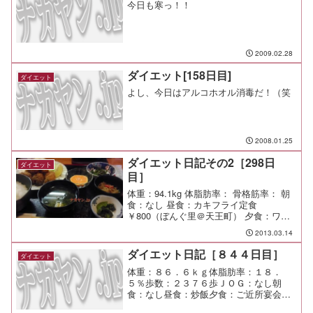
今日も寒っ！！
2009.02.28
ダイエット[158日目]
ダイエット
よし、今日はアルコホオル消毒だ！（笑
2008.01.25
ダイエット日記その2［298日
ダイエット
目］
体重：94.1kg 体脂肪率： 骨格筋率： 朝
食：なし 昼食：カキフライ定食
￥800（ぼんぐ里＠天王町） 夕食：ワイ
ン会（You遊＠あざみ野） 間食： 運動：
2013.03.14
メモ：新たな出逢いが楽しい会であった
な♪
ダイエット日記［８４４日目］
ダイエット
体重：８６．６ｋｇ体脂肪率：１８．
５％歩数：２３７６歩ＪＯＧ：なし朝
食：なし昼食：炒飯夕食：ご近所宴会間
食：メモ：本当にまったく走れていな