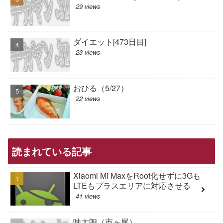
29 views
ダイエット[473日目]
23 views
おひる（5/27）
22 views
読まれている記事
Xiaomi Mi MaxをRoot化せずに3Gも
LTEもプラスエリアに対応させる
41 views
味太朗（市ヶ尾）