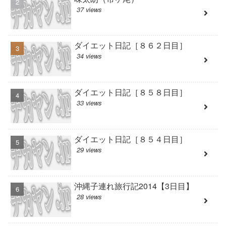
37 views
ダイエット日記［８６２日目］
34 views
ダイエット日記［８５８日目］
33 views
ダイエット日記［８５４日目］
29 views
沖縄子連れ旅行記2014【3日目】
28 views