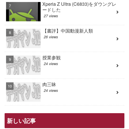
Xperia Z Ultra (C6833)をダウングレ
ードした
27 views
【書評】中国動漫新人類
26 views
授業参観
24 views
肉三昧
24 views
新しい記事