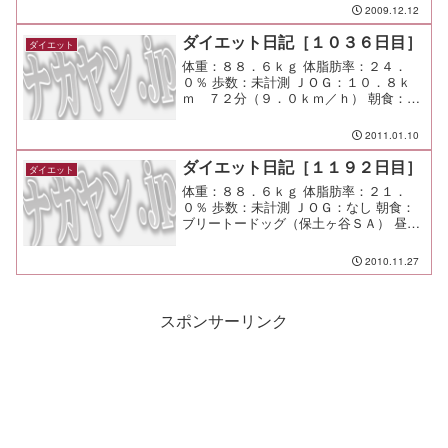
い。 ヤバイ。
2009.12.12
ダイエット日記［１０３６日目］
ダイエット
体重：８８．６ｋｇ 体脂肪率：２４．
０％ 歩数：未計測 ＪＯＧ：１０．８ｋ
ｍ ７２分（９．０ｋｍ／ｈ） 朝食：パ
スタ 昼食：パスタ 夕食： 間食： メモ：
食事を取らずにＶＡＡＭゼリーを口にし
2011.01.10
てから走る。 ガス欠っぽくて辛かった
ぞなもし・・・...
ダイエット日記［１１９２日目］
ダイエット
体重：８８．６ｋｇ 体脂肪率：２１．
０％ 歩数：未計測 ＪＯＧ：なし 朝食：
ブリートードッグ（保土ヶ谷ＳＡ） 昼
食：シーボニア 夕食：すっぴん（小川軒
＠南町田）￥４００ 間食：酒 メモ：親睦
2010.11.27
会バス旅行は中々楽しかった。 幹事の
皆さんお疲れ様...
スポンサーリンク