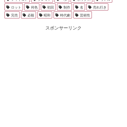
ロット
何色
初回
制作
名
売れ行き
完売
必殺
昭和
時代劇
芸術性
スポンサーリンク