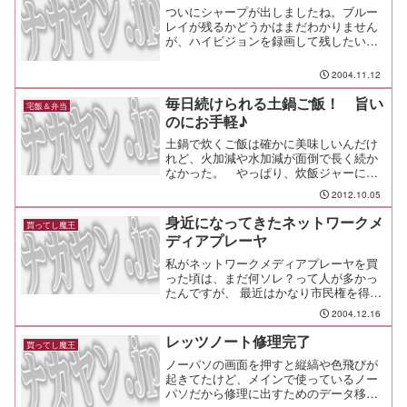
ついにシャープが出しましたね。ブルー
レイが残るかどうかはまだわかりません
が、ハイビジョンを録画して残したい人
は買うんだろうな。オレには３２万円は
高すぎる・・・（涙
2004.11.12
毎日続けられる土鍋ご飯！ 旨い
宅飯＆弁当
のにお手軽♪
土鍋で炊くご飯は確かに美味しいんだけ
れど、火加減や水加減が面倒で長く続か
なかった。 やっぱり、炊飯ジャーに入
れてスイッチぽん！が楽だし。でも、こ
2012.10.05
れは炊飯ジャーと同じくらい楽ちんなの
に、あの美味しい土鍋ご飯を作ることが
身近になってきたネットワークメ
買ってし魔王
できてスバラシイ！取説を...
ディアプレーヤ
私がネットワークメディアプレーヤを買
った頃は、まだ何ソレ？って人が多かっ
たんですが、 最近はかなり市民権を得て
きたように感じます。 そんなネットワー
2004.12.16
クメディアプレーヤの中で、最近の注目
株は長瀬産業のＤＶＸシリーズ。 無線
レッツノート修理完了
買ってし魔王
と有線の２タイプがあるんですが、何よ
ノーパソの画面を押すと縦縞や色飛びが
りも注目されるのは、普通は裏方のサー
起きてたけど、メインで使っているノー
バソフト...
パソだから修理に出すためのデータ移行