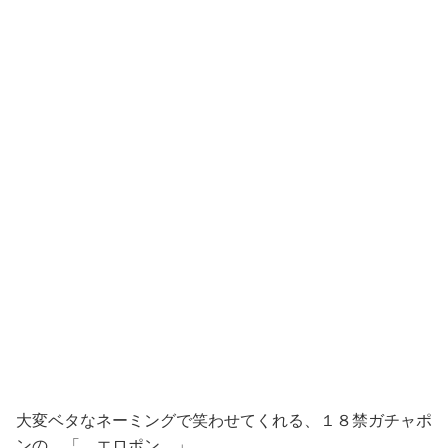
大変ベタなネーミングで笑わせてくれる、１８禁ガチャポ
ンの 「 エロポン 」。