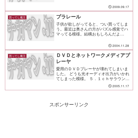
とかの労力が面倒で先延ばしにしてい
た。だけど、そうも言ってられないくら
2009.09.17
いの状況になって、覚悟を決めてパナソ
ニックのサポートに電話をし...
プラレール
買ってし魔王
子供が欲しがってると、つい買ってしま
う。最近は奥さんの方がパズル感覚でハ
マってる模様。結構おもしろんだよ
ね。 プラレールって（笑
2004.11.28
ＤＶＤとネットワークメディアプ
買ってし魔王
レーヤ
愛用のＤＶＤプレーヤが壊れてしまいま
した。 どうも光オーディオ出力がいかれ
てしまった模様。 ５．１ｃｈサラウンド
の愛好者としては致命的な故障です。 そ
2005.11.17
こで、さっそく新しいものを買いに行き
ました。
スポンサーリンク