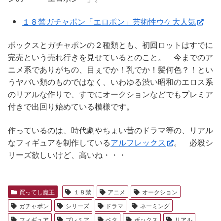
１８禁ガチャポン「エロポン」芸術性ウケ大人気
ボックスとガチャポンの２種類とも、初回ロットはすでに
完売という売れ行きを見せているとのこと。 今までのア
ニメ系でありがちの、目ぇでか！乳でか！髪何色？！とい
うヤバい類のものではなく、いわゆる渋い昭和のエロス系
のリアルな作りで、すでにオークションなどでもプレミア
付きで出回り始めている模様です。
作っているのは、時代劇やちょい昔のドラマ等の、リアル
なフィギュアを制作している
アルフレックス
。 必殺シ
リーズ欲しいけど、高いね・・・
買ってし魔王
１８禁
アニメ
オークション
ガチャポン
シリーズ
ドラマ
ネーミング
フィギュア
プレミア
ベタ
ボックス
リアル