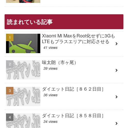
読まれている記事
Xiaomi Mi MaxをRoot化せずに3Gも
LTEもプラスエリアに対応させる
41 views
味太朗（市ヶ尾）
39 views
ダイエット日記［８６２日目］
36 views
ダイエット日記［８５８日目］
34 views