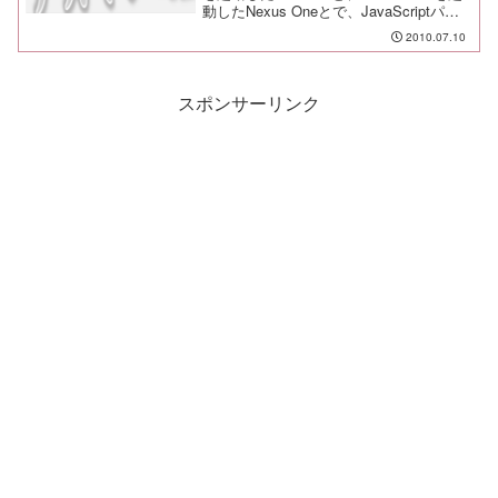
動したNexus Oneとで、JavaScriptパフ
ォーマンスのスピードを計測しました。
2010.07.10
その結果は...Android 2.2の...
スポンサーリンク