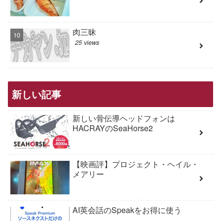
肉三昧
25 views
新しい記事
新しい骨伝導ヘッドフォンは
HACRAYのSeaHorse2
【映画評】プロジェクト・ヘイル・
メアリー
AI英会話のSpeakをお得に使う