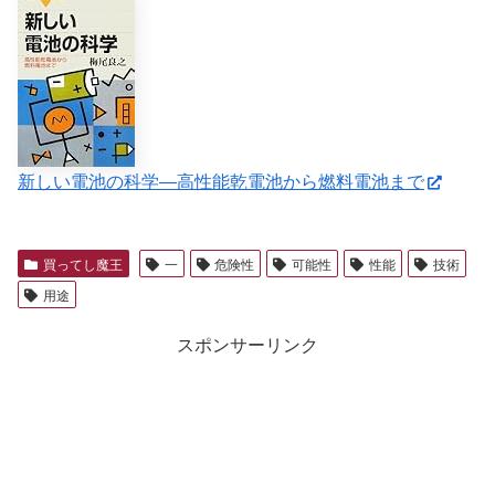
新しい電池の科学―高性能乾電池から燃料電池まで
買ってし魔王
一
危険性
可能性
性能
技術
用途
スポンサーリンク