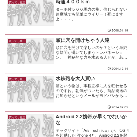
時速４００ｋｍ
買ってし魔王
ターボ付５００馬力の隼。信じられない
速度域でも簡単にウイリー！死にます
よ・・・。
2008.01.19
頭に穴を開けちゃう人達
買ってし魔王
頭に穴を開けて楽しいのか？という単純
な疑問が沸いてしまうトレパネーショ
ン。 神秘的な力を求める人とか、若干
心を病んでいる人達にとっては、なかな
か魅力的な行為らしいですね。 ん～わ
2004.12.14
からん・・・ 最近読んで面白かった漫画
に、このトレパネーションを題材にした
水鉄砲を大人買い
買ってし魔王
ホムンクルスってのがあります。 第４
酒という物は、事程左様に人を狂わせる
巻も近日発...
のですね。朝気がついたら、商品発送の
お知らせというメールがヨドバシから届
いていた。なんだっけ？中身を見て、し
ばし考えて思い出した。そうだ、買った
2014.07.05
ような気がする。Amazonでも売ってい
る、コレだ。コレも。...
Android 2.2携帯が早くでないか
買ってし魔王
な
テックサイト「Ars Technica」が、iOS 4
を起動したiPhone 4と、Android 2.2を起