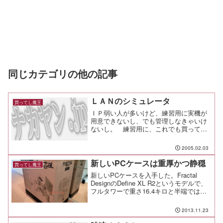
同じカテゴリの他の記事
ＬＡＮのシミュレータ
買ってし魔王
ＩＰ弱い人が多いけど、練習用に実機が
用意できないし、でも管理しなきゃいけ
ないし。 練習用に、これでも買ってみ
るかな？
2005.02.03
新しいPCケースは重厚かつ静穏
買ってし魔王
新しいPCケースを入手した。Fractal
DesignのDefine XL R2というモデルで、
フルタワーで重さ16.4キロと半端ではな
いケース。梱包重量は19キロだ。19キロ
の見た目はデカイの一言。 これに尽き
2013.11.23
る。 缶ビールと帽子のサイ...