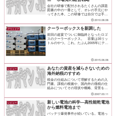
会社の研修で配付されるたくさんの課題
図書の中の一冊として、オレの手元にや
ってきた本。この研修では自分では手に
取らなかったような本が配付されるんだ
2010.08.06
けど、今回のビューティフル・カンパニ
ー 市場発の経営戦略も興味深く読ませて
クーラーボックスを新調した
アウトドア
もらった。著者は嶋口充...
前回の超宴でついに御臨終となったロゴ
スのクーラーボックス。 容量は35リッ
トルのやつ。これ。たぶん2005年にテン
トと一緒に買い揃えたもので、本当に長
くお世話になったクーラーボックスだ。
だけど蓋を留めるバックルが両方とも壊
れてしまったから、...
2015.06.06
あなたの資産を減らさないための
レビュー
海外納税のすすめ
税金の仕組みについて理解するための入
門書。課税の根拠や、国内外の徴税の仕
組みについてその現状や概略、背景を簡
単にまとめている。
2007.03.11
新しい電池の科学―高性能乾電池
レビュー
から燃料電池まで
バッテリ爆発事件が続いている。電池っ