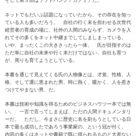
ネットでもだいぶ話題になっていたから、その存在を知っ
ている人も多いだろう。 自社の行く末を担わせる次世代
経営者の育成の場に、社外の人間のみならず、カメラを入
れてその多くをネット中継までしてしましまっている。
いや、まったくこの大きさったら一体。 氏が目指すのは
ただ単に自社の未来や行く末だけではない、自社も育つ
が、周りも育てようとしている。
本書を通じて見えてくる氏の人物像とは、才覚、性格、人
格、そして運に恵まれた男、時に熱く、暖かく、人を惹き
つけてやまない男、だ。
本書は技術や知識を得るためのビジネスハウツー本では無
い。 一言で言ってしまえば、ただの人間ドキュメンタリ
ーだ。 ただし、今まさに歴史に名を刻もうとしている日
本で最も成功したであろう事業家の、という冠が付く。
内容の多くはネットや書籍で既に得られるものと大差ない