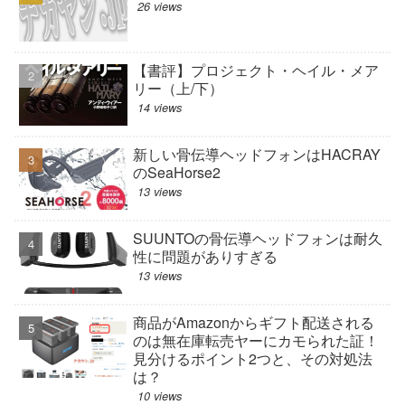
26 views
【書評】プロジェクト・ヘイル・メア
リー（上/下）
14 views
新しい骨伝導ヘッドフォンはHACRAY
のSeaHorse2
13 views
SUUNTOの骨伝導ヘッドフォンは耐久
性に問題がありすぎる
13 views
商品がAmazonからギフト配送される
のは無在庫転売ヤーにカモられた証！
見分けるポイント2つと、その対処法
は？
10 views