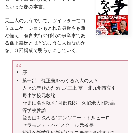
といった趣の本書。
天上人のようでいて、ツイッターでコ
ミュニケーションもとれる身近さも兼
ね備え、有言実行の稀代の事業家であ
る孫正義氏とはどのような人物なのか
を、３部構成で明らかにしていく。
序
第一部 孫正義をめぐる八人の人々
人々の幸せのために/ 三上 喬 北九州市立引
野小学校元教諭
歴史に名を残す/ 阿部逸郎 久留米大附設高
等学校教諭
登る山を決める/ アンソニー・トルヒーロ
セラモンテ・ハイスクール元校長
挑戦が新技術や新ビジネスモデルを生む/ ウ