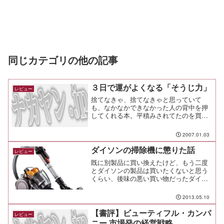
同じカテゴリの他の記事
３日で運がよくなる「そうじ力」
レビュー
捨てなきゃ、捨てなきゃと思っていて
も、なかなかできなかった人の背中を押
してくれる本。平積みされてたのを買っ
てみたけれど、あっという間に軽～く読
めるので気楽に読みたい時にどうぞ。
2007.01.03
ダイソンの掃除機に懲りた話
レビュー
既に別製品に買い換えたけど、もう二度
とダイソンの製品は買いたくないと思う
くらい、後味の悪い買い物だったダイソ
ンのDC12Plus。5年ほど我慢しながら使
っていて「こりゃもうダメだ！」と耐え
2013.05.10
きれなくなり、国産の紙パック式掃除機
に買い換えたんだ...
【書評】ビューティフル・カンパ
レビュー
ニー 市場発の経営戦略