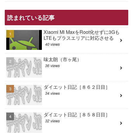
読まれている記事
Xiaomi Mi MaxをRoot化せずに3Gも
LTEもプラスエリアに対応させる
40 views
味太朗（市ヶ尾）
36 views
ダイエット日記［８６２日目］
34 views
ダイエット日記［８５８日目］
32 views