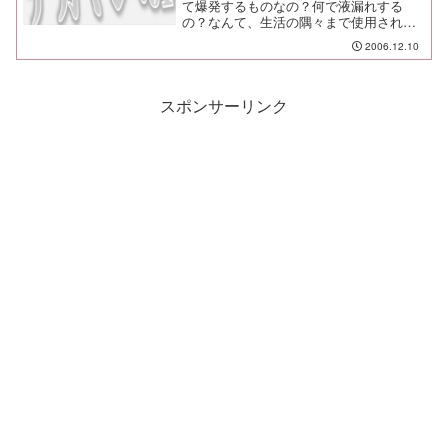
て爆発するものなの？何で液漏れする
の？なんて、生活の隅々まで使用されて
いる電池の素性を知りたくなったら読む
2006.12.10
と良い。
スポンサーリンク