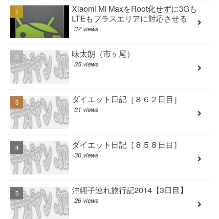
Xiaomi Mi MaxをRoot化せずに3Gも
LTEもプラスエリアに対応させる
37 views
味太朗（市ヶ尾）
35 views
ダイエット日記［８６２日目］
31 views
ダイエット日記［８５８日目］
30 views
沖縄子連れ旅行記2014【3日目】
26 views