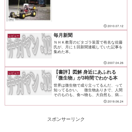
2010.07.12
毎月新聞
レビュー
ＮＨＫ教育のピタゴラ装置で有名な佐藤
氏が、月に１回新聞連載していた記事を
集めた本。
2007.04.26
【書評】図解 身近にあふれる
レビュー
「微生物」が3時間でわかる本
世界は微生物で成り立ってるんだ、って
知ってるかい。 微生物ありきで、人間
そのものも、食べ物も、大自然も、病気
も成り立っている。そんな興味深い微生
2019.06.24
物について、面白いエピソードを交えな
がら、わかりやすく解説しているのが本
書だ。
スポンサーリンク