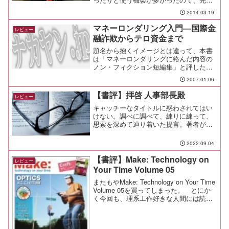
の降雪の時についに切れてしまった。も
2014.03.19
う今年は降らないだろうけど、来年に向
けて新しいタイヤチェーンを買っておく
マネーロンダリング入門―国際金
レビュー
ことにした。降ったらすぐ...
融詐欺からテロ資金まで
題名から抱くイメージとは違って、本書
は「マネーロンダリングに絡んだ内容の
ノン・フィクション短編集」と評した方
がしっくりくる。
2007.01.06
【書評】拝啓 人事部長殿
レビュー
キャッチーなタイトルに惑わされてはい
けない。調べに調べて、練りに練って、
思索を深めて辿り着いた提言。著者が若
手かどうかなんて関係無い。あなたはど
う感じるだろうか。
2022.09.04
【書評】Make: Technology on
レビュー
Your Time Volume 05
またもやMake: Technology on Your Time
Volume 05を買ってしまった。 とにか
く今回も、理系工作好きな人間には読み
応え満点の本書。とりあえず目次を載せ
ておくけど、エイムズルームは子供達と
一緒に作って大好評だ...