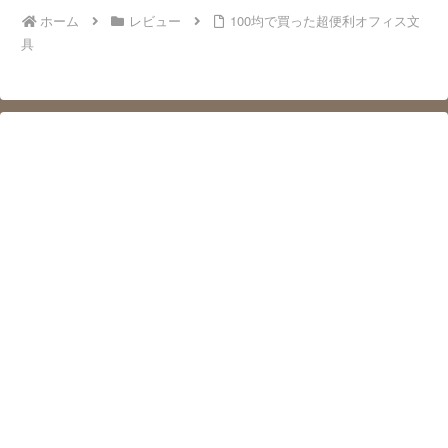
ホーム
レビュー
100均で買った超便利オフィス文
具