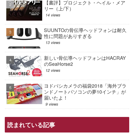
【書評】プロジェクト・ヘイル・メア
リー（上/下）
14 views
SUUNTOの骨伝導ヘッドフォンは耐久
性に問題がありすぎる
13 views
新しい骨伝導ヘッドフォンはHACRAY
のSeaHorse2
12 views
ヨドバシカメラの福袋2018「海外ブラ
ンドノートパソコンの夢10インチ」が
届いたよ！
9 views
読まれている記事