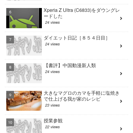
Xperia Z Ultra (C6833)をダウングレ
ードした
24 views
ダイエット日記［８５４日目］
24 views
【書評】中国動漫新人類
24 views
大きなマグロのカマを手軽に塩焼き
で仕上げる我が家のレシピ
23 views
授業参観
22 views