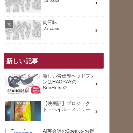
24 views
肉三昧
24 views
新しい記事
新しい骨伝導ヘッドフォ
ンはHACRAYの
SeaHorse2
【映画評】プロジェク
ト・ヘイル・メアリー
AI英会話のSpeakをお得