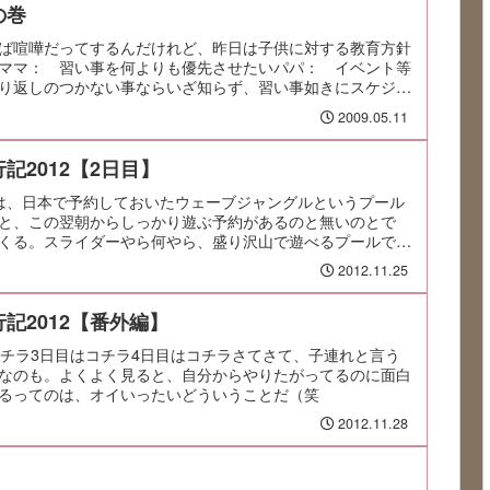
の巻
ば喧嘩だってするんだけれど、昨日は子供に対する教育方針
ママ： 習い事を何よりも優先させたいパパ： イベント等
り返しのつかない事ならいざ知らず、習い事如きにスケジュ
2009.05.11
記2012【2日目】
は、日本で予約しておいたウェーブジャングルというプール
と、この翌朝からしっかり遊ぶ予約があるのと無いのとで
くる。スライダーやら何やら、盛り沢山で遊べるプールで、
2012.11.25
記2012【番外編】
コチラ3日目はコチラ4日目はコチラさてさて、子連れと言う
なのも。よくよく見ると、自分からやりたがってるのに面白
るってのは、オイいったいどういうことだ（笑
2012.11.28