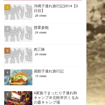
沖縄子連れ旅行記2014【3
日目】
28 views
授業参観
24 views
肉三昧
24 views
函館子連れ旅行記
15 views
4家族でまったり子連れ秋
キャンプ＠北軽井沢くるみ
の森キャンプ場