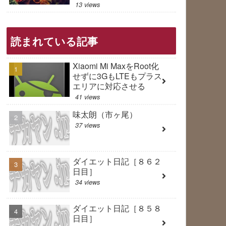
13 views
読まれている記事
Xiaomi Mi MaxをRoot化
せずに3GもLTEもプラス
エリアに対応させる
41 views
味太朗（市ヶ尾）
37 views
ダイエット日記［８６２
日目］
34 views
ダイエット日記［８５８
日目］