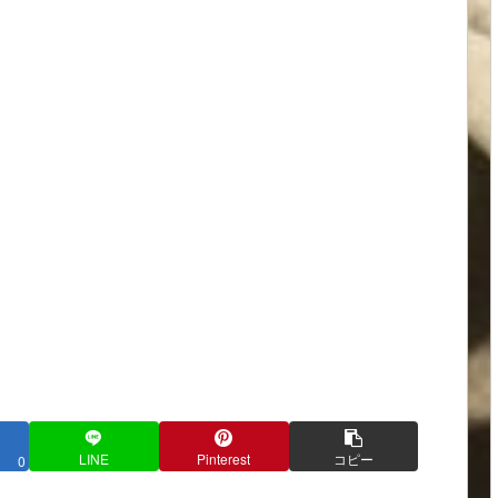
LINE
Pinterest
コピー
0