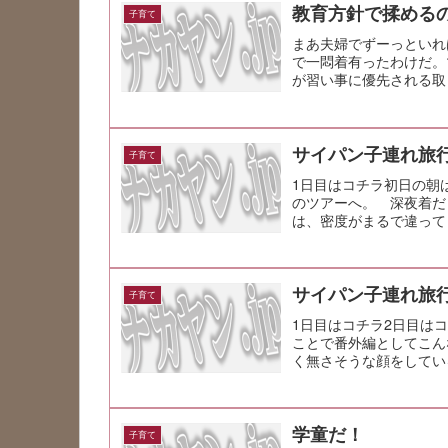
教育方針で揉める
子育て
まあ夫婦でずーっといれ
で一悶着有ったわけだ。
が習い事に優先される取
ールを縛られ...
サイパン子連れ旅行
子育て
1日目はコチラ初日の朝
のツアーへ。 深夜着だ
は、密度がまるで違って
ランチバイキン...
サイパン子連れ旅行
子育て
1日目はコチラ2日目は
ことで番外編としてこん
く無さそうな顔をしてい
学童だ！
子育て