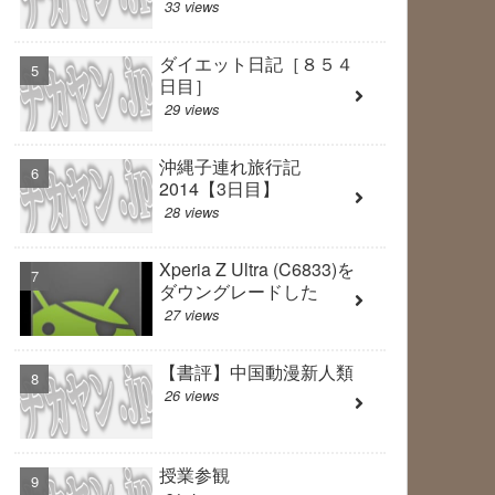
33 views
ダイエット日記［８５４
日目］
29 views
沖縄子連れ旅行記
2014【3日目】
28 views
Xperia Z Ultra (C6833)を
ダウングレードした
27 views
【書評】中国動漫新人類
26 views
授業参観