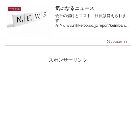
無料のソフトがあれば、楽しく勉強でき
るかもしれませんよ。
気になるニュース
デジタル
会社の儲けとコスト、社員は答えられま
す
か？//nvc.nikkeibp.co.jp/report/keiri/bank/
20080110_000963.html最も効果的だった
A4用紙1枚の企画
書//nvc.nikkeibp.co.jp/r...
2008.01.11
スポンサーリンク