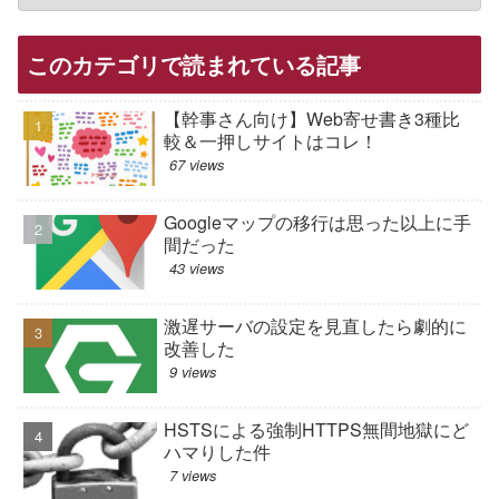
このカテゴリで読まれている記事
【幹事さん向け】Web寄せ書き3種比
較＆一押しサイトはコレ！
67 views
Googleマップの移行は思った以上に手
間だった
43 views
激遅サーバの設定を見直したら劇的に
改善した
9 views
HSTSによる強制HTTPS無間地獄にど
ハマりした件
7 views