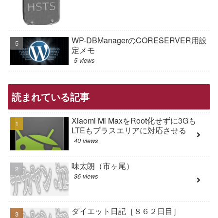
WP-DBManagerのCORESERVER用設
定メモ
5 views
読まれている記事
Xiaomi Mi MaxをRoot化せずに3Gも
LTEもプラスエリアに対応させる
40 views
味太朗（市ヶ尾）
36 views
ダイエット日記［８６２日目］