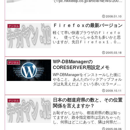
で//pc.nikkeibp.co.jp/article/NEWS/20080
109/290765/アップルが新Mac Proを発
表、標準でCPUコアを8つ搭
載//pc.nikkei...
2008.01.10
Ｆｉｒｅｆｏｘの最新バージョン
デジタル
軽くて早い快適ブラウザのＦｉｒｅｆｏ
ｘ。 使ってらっしゃる方も多いかと思
いますが、先日Ｆｉｒｅｆｏｘ１．０．
１がリリースされました。 発表直後
は、激混でなかなか接続できませんでし
2005.03.18
たが、ここ数日は快適に接続できるよう
になっています。 セキュリティも向上し
WP-DBManagerの
デジタル
た１．０．１にアップグレードしましょ
CORESERVER用設定メモ
う！！
WP-DBManagerをインストールした後に
やること。 あんたのバックアップフォル
ダは丸見えだよ！という赤いエラーメッ
セージが出ているが慌てない。
2009.10.11
/public_html//wp-content/backup-db/ の属
性を 707 ...
日本の都道府県の数と、その位置
デジタル
関係を言えますか？
お恥ずかしながら、都道府県の数は知っ
てますが、政令指定都市は忘れちゃった
し、何県はどこにあって、隣は何県だな
んて、とても言えません。 でも、この
2005.06.06