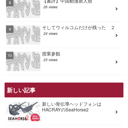
【書評】中国動漫新人類
26 views
そしてウィルコムだけが残った ２
24 views
授業参観
23 views
新しい記事
新しい骨伝導ヘッドフォンは
HACRAYのSeaHorse2