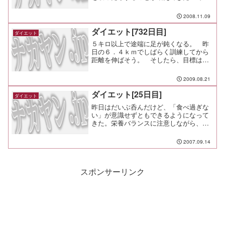
改めて基本を忘れず継続すべしと戒めて
みる。 １．自分は少食だと思い込
2008.11.09
む。 ２．食べる前に満腹だと思い込
む。 ３．食べながらも満腹にな...
ダイエット[732日目]
ダイエット
５キロ以上で途端に足が鈍くなる。 昨
日の６．４ｋｍでしばらく訓練してから
距離を伸ばそう。 そしたら、目標は距
離じゃなくて時間で６０分くらいでやっ
てみるか。歩数：６７４７歩ＪＯＧ：な
2009.08.21
し
ダイエット[25日目]
ダイエット
昨日はだいぶ呑んだけど、「食べ過ぎな
い」が意識せずともできるようになって
きた。栄養バランスに注意しながら、正
しく真っ当な食べ物を食べていこう。
2007.09.14
スポンサーリンク