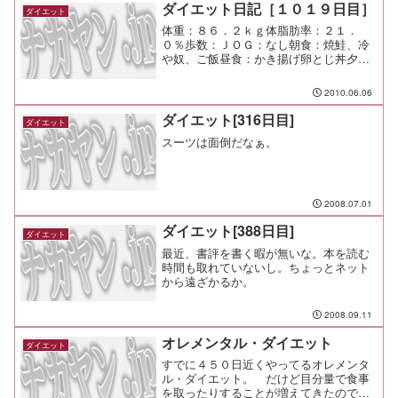
ダイエット日記［１０１９日目］
ダイエット
体重：８６．２ｋｇ体脂肪率：２１．
０％歩数：ＪＯＧ：なし朝食：焼鮭、冷
や奴、ご飯昼食：かき揚げ卵とじ丼夕
食：宅呑み間食：メモ：業務スーパーと
コストコをはしご
2010.06.06
ダイエット[316日目]
ダイエット
スーツは面倒だなぁ。
2008.07.01
ダイエット[388日目]
ダイエット
最近、書評を書く暇が無いな。本を読む
時間も取れていないし。ちょっとネット
から遠ざかるか。
2008.09.11
オレメンタル・ダイエット
ダイエット
すでに４５０日近くやってるオレメンタ
ル・ダイエット。 だけど目分量で食事
を取ったりすることが増えてきたので、