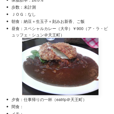
歩数：未計測
ＪＯＧ：なし
朝食：納豆＋生玉子＋刻みお新香、ご飯
昼食：スペシャルカレー（大辛）￥900（ア・ラ・ビ
ュッフェ・シュン＠天王町）
夕食：仕事帰りの一杯（eatrip＠天王町）
間食：
メモ：