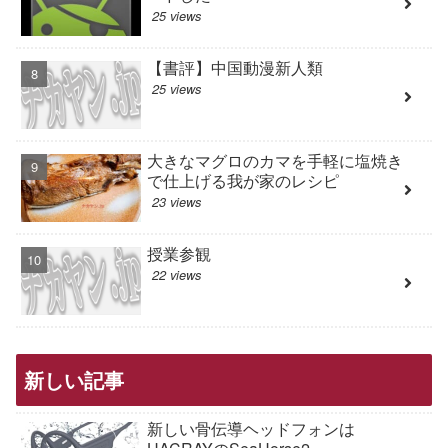
25 views
【書評】中国動漫新人類
25 views
大きなマグロのカマを手軽に塩焼き
で仕上げる我が家のレシピ
23 views
授業参観
22 views
新しい記事
新しい骨伝導ヘッドフォンは