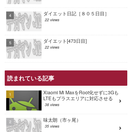
ダイエット日記［８０５日目］
22 views
ダイエット[473日目]
22 views
読まれている記事
Xiaomi Mi MaxをRoot化せずに3Gも
LTEもプラスエリアに対応させる
38 views
味太朗（市ヶ尾）
35 views