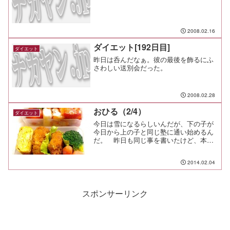
2008.02.16
ダイエット[192日目]
ダイエット
昨日は呑んだなぁ。彼の最後を飾るにふ
さわしい送別会だった。
2008.02.28
おひる（2/4）
ダイエット
今日は雪になるらしいんだが、下の子が
今日から上の子と同じ塾に通い始めるん
だ。 昨日も同じ事を書いたけど、本当
は今日からだったんだ。大丈夫かな？ち
ょっと心配だけど、まぁ彼らなら平気だ
2014.02.04
ろう。下の子にはまだ塾弁は不要なんだ
けど、食べたいようだから...
スポンサーリンク