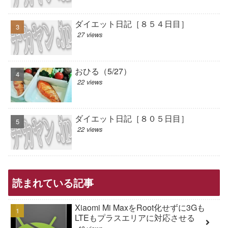
ダイエット日記［８５４日目］
27 views
おひる（5/27）
22 views
ダイエット日記［８０５日目］
22 views
読まれている記事
Xiaomi Mi MaxをRoot化せずに3Gも
LTEもプラスエリアに対応させる