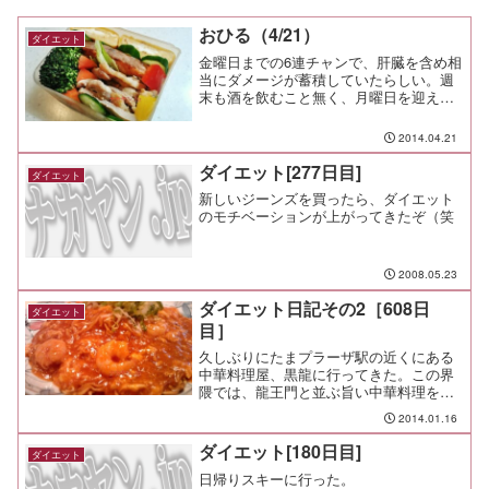
おひる（4/21）
ダイエット
金曜日までの6連チャンで、肝臓を含め相
当にダメージが蓄積していたらしい。週
末も酒を飲むこと無く、月曜日を迎え
た。飲まないんじゃなくて、もう飲みた
くないって感じで（笑もう歳だからね。
2014.04.21
今日の塾弁は残り物中心で。昨晩の残り
物の豚生姜焼き、賞味期限...
ダイエット[277日目]
ダイエット
新しいジーンズを買ったら、ダイエット
のモチベーションが上がってきたぞ（笑
2008.05.23
ダイエット日記その2［608日
ダイエット
目］
久しぶりにたまプラーザ駅の近くにある
中華料理屋、黒龍に行ってきた。この界
隈では、龍王門と並ぶ旨い中華料理を食
べさせてくれる店で管理人のイチオシの
2014.01.16
店でもある。今日はチリタマ焼きそば
（大盛）￥1,170を食べたんだけど、安定
ダイエット[180日目]
ダイエット
した旨さで悶絶した。...
日帰りスキーに行った。