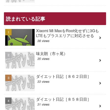
読まれている記事
Xiaomi Mi MaxをRoot化せずに3Gも
LTEもプラスエリアに対応させる
38 views
味太朗（市ヶ尾）
35 views
ダイエット日記［８６２日目］
33 views
ダイエット日記［８５８日目］
31 views