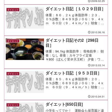
2009.02.25
ダイエット日記［１０２９日目］
ダイエット
体重：８６．２ｋｇ体脂肪率：２３．
０％歩数：８４９９歩ＪＯＧ：９．４ｋ
ｍ ６０分（９．４ｋｍ／ｈ）朝食：冷
やしワサビ茶漬け昼食：ハンバーグ弁当
（西友＠市が尾）半額で￥１４９夕食：
2010.06.16
なし間食：メモ：長Ｔで走ったら暑くて
目まいが・・・
ダイエット日記その2［298日
ダイエット
目］
体重：94.1kg 体脂肪率： 骨格筋率： 朝
食：なし 昼食：カキフライ定食
￥800（ぼんぐ里＠天王町） 夕食：ワイ
ン会（You遊＠あざみ野） 間食： 運動：
2013.03.14
メモ：新たな出逢いが楽しい会であった
な♪
ダイエット日記［９５３日目］
ダイエット
体重：８５．８ｋｇ体脂肪率：２０．
０％歩数：６８９０歩ＪＯＧ：９．４ｋ
ｍ ６０分（９．４ｋｍ／ｈ）朝食：メ
ガマフィン単品（マクドナルド＠渋谷）
￥２７０昼食：塩らーめん大盛（山頭火
2010.04.01
＠渋谷）￥９５０夕食：水間食：メモ：
今日は新スタート！ プレス...
ダイエット[650日目]
ダイエット
小学生ってでか！ 運動会も保育園と違