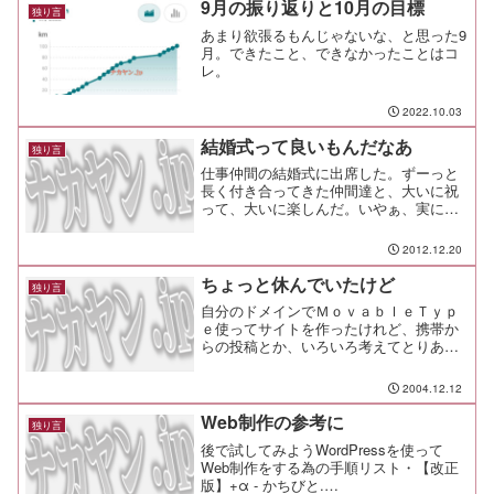
9月の振り返りと10月の目標
独り言
あまり欲張るもんじゃないな、と思った9
月。できたこと、できなかったことはコ
レ。
2022.10.03
結婚式って良いもんだなあ
独り言
仕事仲間の結婚式に出席した。ずーっと
長く付き合ってきた仲間達と、大いに祝
って、大いに楽しんだ。いやぁ、実に感
慨深い。素直に嬉しい気持ちと、ちょっ
と距離が開いてしまった寂しさと、何や
2012.12.20
らホッとした気持ちと。でも、これだけ
は言わせてもらおう。 本...
ちょっと休んでいたけど
独り言
自分のドメインでＭｏｖａｂｌｅＴｙｐ
ｅ使ってサイトを作ったけれど、携帯か
らの投稿とか、いろいろ考えてとりあえ
ずＳｅｅｓａａに戻ってみました。
2004.12.12
Web制作の参考に
独り言
後で試してみようWordPressを使って
Web制作をする為の手順リスト・【改正
版】+α - かちびと.