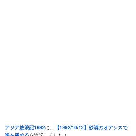
アジア放浪記1992
に、
【1992/10/12】砂漠のオアシスで
喉を痛める
を追記しました！