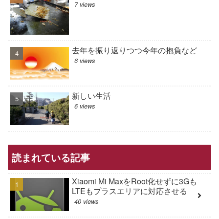
7 views
去年を振り返りつつ今年の抱負など
6 views
新しい生活
6 views
読まれている記事
Xiaomi Mi MaxをRoot化せずに3Gも
LTEもプラスエリアに対応させる
40 views