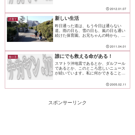
net//kachibito.net/wordpress/build-
process-lists-update.htmlこれも。 - ...
2012.01.07
新しい生活
子育て
昨日通った道は、もう今日は通らない
道。雨の日も、雪の日も、嵐の日も通い
続けた保育園。お兄ちゃんの時から、パ
パは８年間、同じ道を君たちと歩いてき
たんだ。でも、道端に咲く花も、毎朝の
2011.04.01
お巡りさんとの挨拶も、みんな思い出の
中に。今日から君は小学生に...
誰にでも救える命がある！
独り言
スマトラ沖地震であるとか、ダルフール
であるとか、このところ悲しいニュース
が続いています。私に何かできることは
ないだろうか？と考えて、数年前からユ
ニセフのユニセフ・マンスリーサポー
2005.02.11
ト・プログラムで毎月５０００円を募金
しています。 金額は５００...
スポンサーリンク