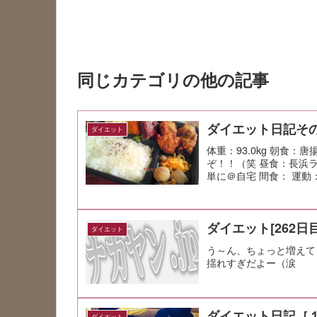
同じカテゴリの他の記事
ダイエット日記その
ダイエット
体重：93.0kg 朝食
ぞ！！（笑 昼食：長浜
単に＠自宅 間食： 運動：Jo
ダイエット[262日目
ダイエット
う～ん、ちょっと増えて
揺れすぎだよー（涙
ダイエット日記［
ダイエット