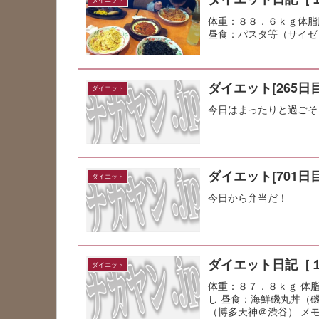
体重：８８．６ｋｇ体脂
昼食：パスタ等（サイゼ
ダイエット[265日目
ダイエット
今日はまったりと過ごそ
ダイエット[701日目
ダイエット
今日から弁当だ！
ダイエット日記［
ダイエット
体重：８７．８ｋｇ 体
し 昼食：海鮮磯丸丼（
（博多天神＠渋谷） メ