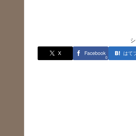
シ
X
Facebook
はて
0