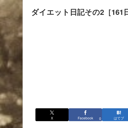
ダイエット日記その2［161
X
Facebook
はてブ
0