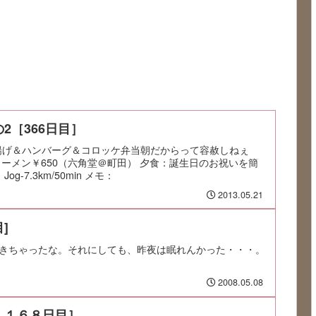
2［366日目］
：唐揚げ＆ハンバーグ＆コロッケ弁当朝だからって容赦しねぇ
ラーメン￥650（六角堂＠町田） 夕食：誕生日のお祝いを簡
g-7.3km/50min メモ：
2013.05.21
]
きちゃったな。それにしても、昨夜は眠れんかった・・・。
2008.05.08
１１６８日目］