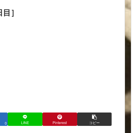
日目］
LINE
Pinterest
コピー
0