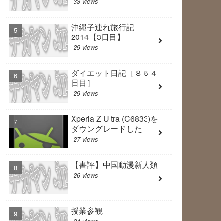
33 views
沖縄子連れ旅行記
2014【3日目】
29 views
ダイエット日記［８５４
日目］
29 views
Xperia Z Ultra (C6833)を
ダウングレードした
27 views
【書評】中国動漫新人類
26 views
授業参観
24 views