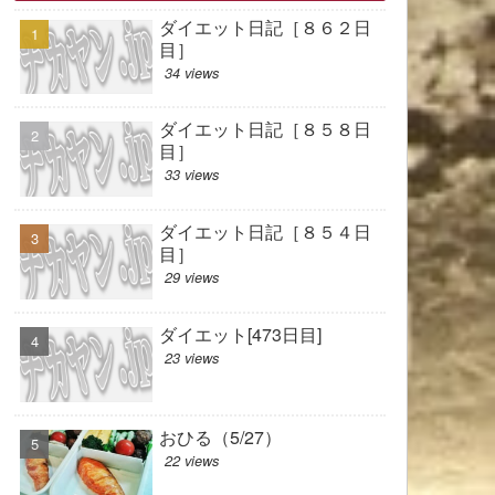
ダイエット日記［８６２日
目］
34 views
ダイエット日記［８５８日
目］
33 views
ダイエット日記［８５４日
目］
29 views
ダイエット[473日目]
23 views
おひる（5/27）
22 views