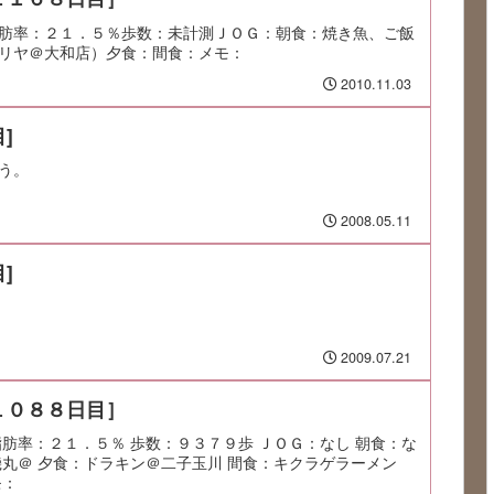
肪率：２１．５％歩数：未計測ＪＯＧ：朝食：焼き魚、ご飯
リヤ＠大和店）夕食：間食：メモ：
2010.11.03
]
う。
2008.05.11
]
2009.07.21
１０８８日目］
脂肪率：２１．５％ 歩数：９３７９歩 ＪＯＧ：なし 朝食：な
磯丸＠ 夕食：ドラキン＠二子玉川 間食：キクラゲラーメン
モ：