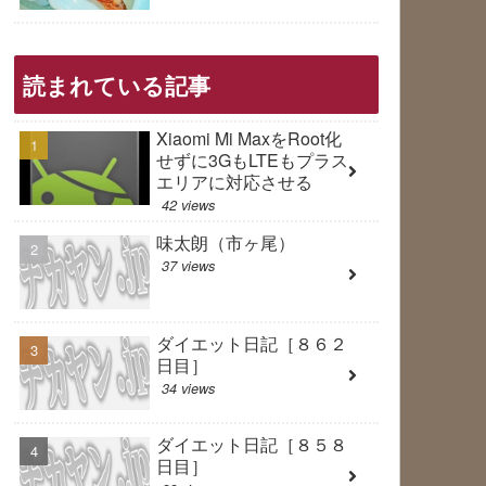
読まれている記事
Xiaomi Mi MaxをRoot化
せずに3GもLTEもプラス
エリアに対応させる
42 views
味太朗（市ヶ尾）
37 views
ダイエット日記［８６２
日目］
34 views
ダイエット日記［８５８
日目］