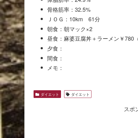
骨格筋率：32.5%
ＪＯＧ：10km 61分
朝食：朝マック×2
昼食：麻婆豆腐丼＋ラーメン￥780
夕食：
間食：
メモ：
ダイエット
ダイエット
スポ