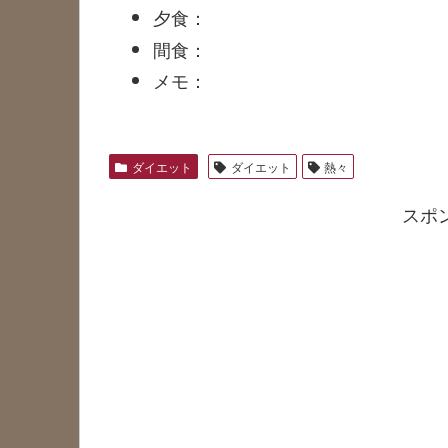
夕食：
間食：
メモ：
ダイエット
ダイエット
熱々
スポ