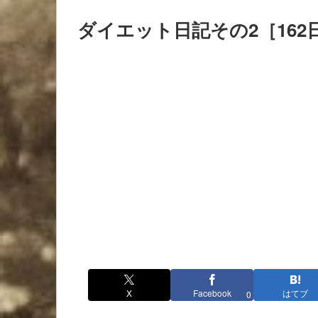
ダイエット日記その2［162
X
Facebook
はてブ
0