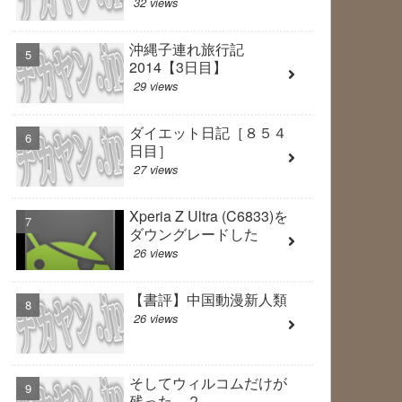
32 views
沖縄子連れ旅行記
2014【3日目】
29 views
ダイエット日記［８５４
日目］
27 views
Xperia Z Ultra (C6833)を
ダウングレードした
26 views
【書評】中国動漫新人類
26 views
そしてウィルコムだけが
残った ２