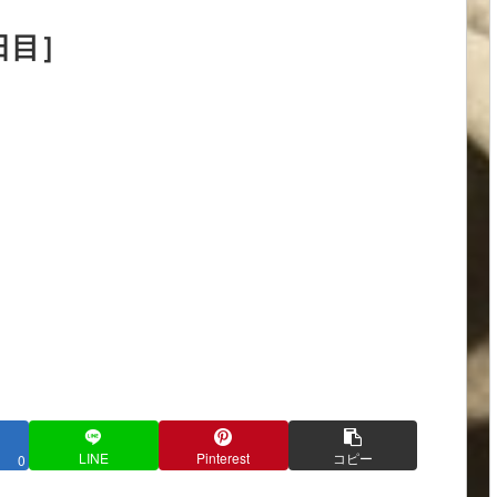
日目］
LINE
Pinterest
コピー
0