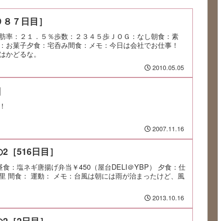
９８７日目］
肪率：２１．５％歩数：２３４５歩ＪＯＧ：なし朝食：素
食：お菓子夕食：宅呑み間食：メモ：今日は会社でお仕事！
はかどるな。
2010.05.05
]
！
2007.11.16
2［516日目］
昼食：塩ネギ唐揚げ弁当￥450（屋台DELI＠YBP） 夕食：仕
里 間食： 運動： メモ：台風は朝には雨が治まったけど、風
2013.10.16
2［2日目］