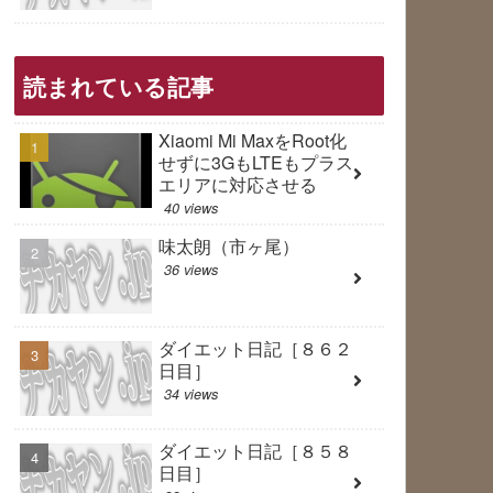
読まれている記事
Xiaomi Mi MaxをRoot化
せずに3GもLTEもプラス
エリアに対応させる
40 views
味太朗（市ヶ尾）
36 views
ダイエット日記［８６２
日目］
34 views
ダイエット日記［８５８
日目］