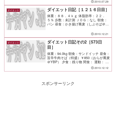
2010.07.29
メモ：今日は雨かー いくぶん涼しく感
じるね。
ダイエット日記［１２１６日目］
ダイエット
体重：８８．４ｋｇ 体脂肪率：２２．
５％ 歩数：未計測 ＪＯＧ：なし 朝食：
パン 昼食：かき揚げ蕎麦（しぶそば＠市
が尾）￥４００ 夕食：懇親会 間食： メ
モ：この業界は正直この先ずっとってい
2010.12.21
うのは厳しいと思うよ、という先輩方の
正直な本音は重...
ダイエット日記その2［573日
ダイエット
目］
体重：94.0kg 朝食：サンドイッチ 昼食：
旨辛牛肉そば（特盛）￥850（おらが蕎麦
＠YBP） 夕食：残り物 間食： 運動： メ
モ：
2013.12.12
スポンサーリンク