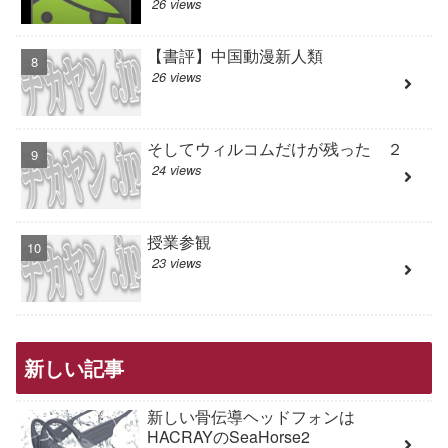
26 views
【書評】中国動漫新人類
26 views
そしてウィルコムだけが残った ２
24 views
授業参観
23 views
新しい記事
新しい骨伝導ヘッドフォンは
HACRAYのSeaHorse2