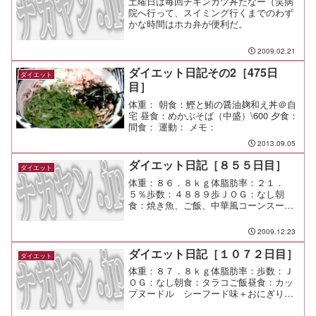
土曜日は毎回チキンカツ丼だなー（笑病
院へ行って、スイミング行くまでのわず
かな時間はホカ弁が便利だ。
2009.02.21
ダイエット日記その2［475日
ダイエット
目］
体重： 朝食：鰹と鮪の醤油麹和え丼＠自
宅 昼食：めかぶそば（中盛）\600 夕食：
間食： 運動： メモ：
2013.09.05
ダイエット日記［８５５日目］
ダイエット
体重：８６．８ｋｇ体脂肪率：２１．
５％歩数：４８８９歩ＪＯＧ：なし朝
食：焼き魚、ご飯、中華風コーンスープ
昼食：なし夕食：知古庵間食：メモ：休
日だけど業務。 頭が寒すぎて帽子必須
2009.12.23
（笑
ダイエット日記［１０７２日目］
ダイエット
体重：８７．８ｋｇ体脂肪率：歩数：Ｊ
ＯＧ：なし朝食：タラコご飯昼食：カッ
プヌードル シーフード味＋おにぎりｘ
１夕食：恵比寿でちょろっと、渋谷でち
ょろっと。 充実したひととき。間食：