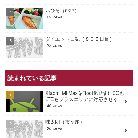
おひる（5/27）
22 views
ダイエット日記［８０５日目］
22 views
読まれている記事
Xiaomi Mi MaxをRoot化せずに3Gも
LTEもプラスエリアに対応させる
40 views
味太朗（市ヶ尾）
36 views