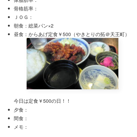
骨格筋率：
ＪＯＧ：
朝食：総菜パン×2
昼食：からあげ定食￥500（やきとりの拓＠天王町）
今日は定食￥500の日！！
夕食：
間食：
メモ：