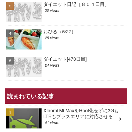
ダイエット日記［８５４日目］
30 views
おひる（5/27）
25 views
ダイエット[473日目]
24 views
読まれている記事
Xiaomi Mi MaxをRoot化せずに3Gも
LTEもプラスエリアに対応させる
41 views