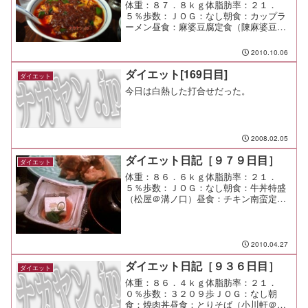
体重：８７．８ｋｇ体脂肪率：２１．
５％歩数：ＪＯＧ：なし朝食：カップラ
ーメン昼食：麻婆豆腐定食（陳麻婆豆腐
＠たまプラーザ）￥１２００夕食：牡蠣
フライ、刺身少々間食：メモ：下の子の
2010.10.06
誕生日だったのでクリスピー・クリー
ム・ドーナツを買ったが、想像...
ダイエット[169日目]
ダイエット
今日は白熱した打合せだった。
2008.02.05
ダイエット日記［９７９日目］
ダイエット
体重：８６．６ｋｇ体脂肪率：２１．
５％歩数：ＪＯＧ：なし朝食：牛丼特盛
（松屋＠溝ノ口）昼食：チキン南蛮定食
（＠渋谷）￥８００夕食：宅呑み間食：
メモ：昼飯は楽しかった。 仕事も楽し
かった。 ＧＷ中の仕事の予定も順調に
埋まってきた（涙
2010.04.27
ダイエット日記［９３６日目］
ダイエット
体重：８６．４ｋｇ体脂肪率：２１．
０％歩数：３２０９歩ＪＯＧ：なし朝
食：焼肉丼昼食：とりそば（小川軒＠町