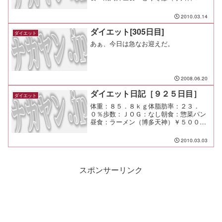
田）￥６５０夕食：宅呑み間食：メモ：
今日は天気も良くて気持ちの良い日だっ
2010.03.14
たな。 下の子も自転車で１０キロのサ
イクリングを無事にこなした。...
ダイエット[305日目]
ダイエット
あぁ、今日は急なお迎えだ。
2008.06.20
ダイエット日記［９２５日目］
ダイエット
体重：８５．８ｋｇ体脂肪率：２３．
０％歩数：ＪＯＧ：なし朝食：惣菜パン
昼食：ラーメン（博多天神）￥５００夕
食：下北沢快気祝い間食：メモ：みんな
ＧＰＳでも付いてるのかってくらい妙な
2010.03.03
場所で集まる（笑
スポンサーリンク