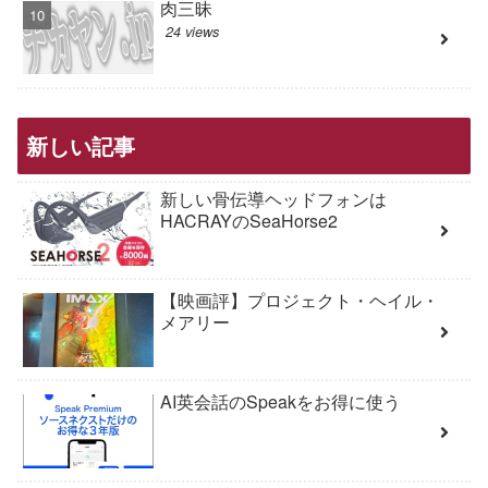
肉三昧
24 views
新しい記事
新しい骨伝導ヘッドフォンは
HACRAYのSeaHorse2
【映画評】プロジェクト・ヘイル・
メアリー
AI英会話のSpeakをお得に使う