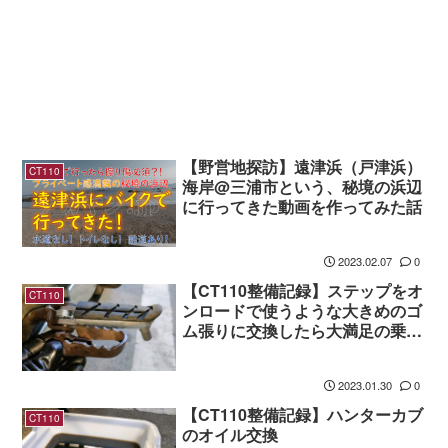
【野営地探訪】遠津浜（戸津浜）
CT110
海岸@三浦市という、秘境の浜辺
に行ってきた動画を作ってみた話
2023.02.07
0
【CT110整備記録】ステップをオ
CT110
ンロードで使うような大きめのゴ
ム張りに交換したら大満足の乗り
心地
2023.01.30
0
【CT110整備記録】ハンターカブ
CT110
のオイル交換