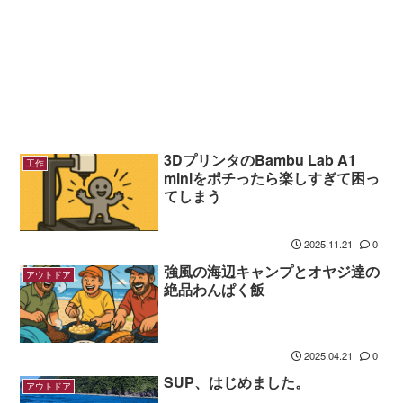
3DプリンタのBambu Lab A1
工作
miniをポチったら楽しすぎて困っ
てしまう
2025.11.21
0
強風の海辺キャンプとオヤジ達の
アウトドア
絶品わんぱく飯
2025.04.21
0
SUP、はじめました。
アウトドア