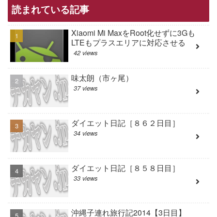
読まれている記事
Xiaomi Mi MaxをRoot化せずに3Gも
LTEもプラスエリアに対応させる
42 views
味太朗（市ヶ尾）
37 views
ダイエット日記［８６２日目］
34 views
ダイエット日記［８５８日目］
33 views
沖縄子連れ旅行記2014【3日目】