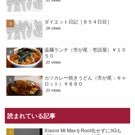
ダイエット日記［８５４日目］
29 views
温麺ランチ（市が尾：壱語屋）￥１０
５０
23 views
カツカレー焼きうどん（市が尾：キャ
ロット）￥８８０
23 views
読まれている記事
Xiaomi Mi MaxをRoot化せずに3Gも