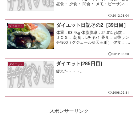
昼食： 夕食： 間食： メモ：ビーサン
JOGも悪くない。 ふくらはぎパンパン
だけど（笑
2012.08.04
ダイエット日記その2［39日目］
ダイエット
体重：93.4kg 体脂肪率：24.0% 歩数：
ＪＯＧ： 朝食：Lチキx1 昼食：日替ラン
チ\800（グジェール＠天王町） 夕食： 間
食： メモ：
2012.06.28
ダイエット[285日目]
ダイエット
疲れた・・・。
2008.05.31
スポンサーリンク