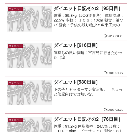
ダイエット日記その2［95日目］
ダイエット
体重：89.8kg（JOG後参考） 体脂肪率：
22.5% 歩数： ＪＯＧ：10km 朝食：油ソ
バ 昼食：子供の残り物少々＠東工大の学
食 夕食：ご近所呑み 間食： メモ：普段
の体重のうち3kgくらいは消化器官にある
2012.08.23
水分量なのか？そりゃ汗も止ま...
ダイエット[616日目]
ダイエット
気持ちの良い快晴！宮古島に行きたかっ
た（涙
2009.04.27
ダイエット[580日目]
ダイエット
下の子とヤッターマン実写版。 ちょっ
と幼児向けでは無いな。
2009.03.22
ダイエット日記その2［76日目］
ダイエット
体重：91.2kg 体脂肪率：24.5% 歩数：
ＪＯＧ：8km（ビーサンで） 朝食：なし