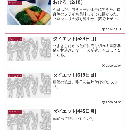
おひる（2/18）
ダイエット
今日はだし巻き玉子が上手にできた。白
身魚のフライも美味しそうに揚がった。
ブロッコリの緑も鮮やかに茹で上がっ
た。美味しそうな塾弁のできあがりだ。
だけど・・・写真を取り忘れた（笑と言
2014.02.18
うことで、今日はパパ弁当の写真だけ。
ご飯は少なめ、野菜は多め、...
ダイエット[534日目]
ダイエット
豆まきしたかったのに売り切れ！事前準
備が甘過ぎたなー 大反省。今日は７１
１８歩。
2009.02.04
ダイエット[619日目]
ダイエット
病院の後は、昨日の後片付けがたっぷ
り。
2009.04.30
ダイエット[445日目]
ダイエット
葬式って悲しいもんだな。