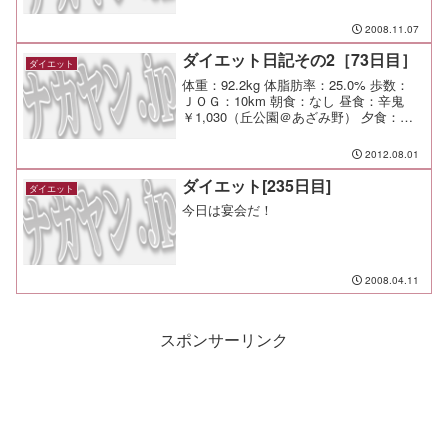
2008.11.07
ダイエット日記その2［73日目］
ダイエット
体重：92.2kg 体脂肪率：25.0% 歩数：
ＪＯＧ：10km 朝食：なし 昼食：辛鬼
￥1,030（丘公園＠あざみ野） 夕食：缶
チューハイ x2 間食： メモ：快適通勤し
たいので朝JOGはやめようかな
2012.08.01
ダイエット[235日目]
ダイエット
今日は宴会だ！
2008.04.11
スポンサーリンク