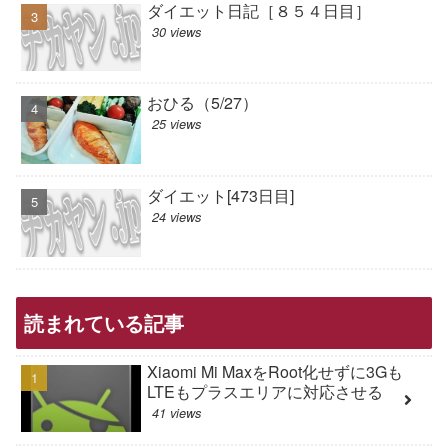
ダイエット日記［８５４日目］
30 views
おひる（5/27）
25 views
ダイエット[473日目]
24 views
読まれている記事
Xiaomi Mi MaxをRoot化せずに3Gも
LTEもプラスエリアに対応させる
41 views