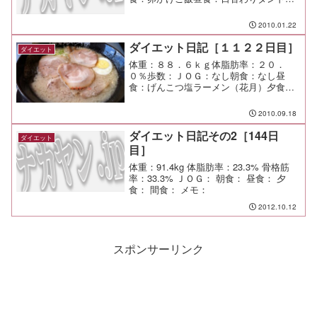
ーランチ（ラジーズ）￥１２６０夕食：
たかはぎ→水仙間食：メモ：相手の仕事
2010.01.22
のスタイルを変えるのは難しいけど、理
解し合うのは努力でカバーでき...
ダイエット日記［１１２２日目］
ダイエット
体重：８８．６ｋｇ体脂肪率：２０．
０％歩数：ＪＯＧ：なし朝食：なし昼
食：げんこつ塩ラーメン（花月）夕食：
快気祝い＠ご近所間食：メモ：無事に回
復して良かった。 本当に事故って怖い
2010.09.18
な。
ダイエット日記その2［144日
ダイエット
目］
体重：91.4kg 体脂肪率：23.3% 骨格筋
率：33.3% ＪＯＧ： 朝食： 昼食： 夕
食： 間食： メモ：
2012.10.12
スポンサーリンク