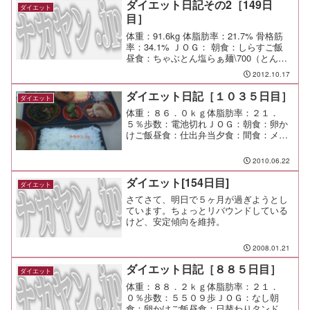
ダイエット日記その2［149日
ダイエット
目］
体重：91.6kg 体脂肪率：21.7% 骨格筋
率：34.1% ＪＯＧ： 朝食：しらすご飯
昼食：ちゃぶとん塩らぁ麺\700（とんこ
つらぁ麺CHABUTON＠横浜） 夕食： 間
2012.10.17
食： メモ：
ダイエット日記［１０３５日目］
ダイエット
体重：８６．０ｋｇ体脂肪率：２１．
５％歩数：電池切れＪＯＧ：朝食：卵か
けご飯昼食：仕出弁当夕食：間食：メ
モ：今日も蒸し暑いね。
2010.06.22
ダイエット[154日目]
ダイエット
さてさて、明日で５ヶ月が過ぎようとし
ています。ちょっとリバウンドしている
けど、安定傾向を維持。
2008.01.21
ダイエット日記［８８５日目］
ダイエット
体重：８８．２ｋｇ体脂肪率：２１．
０％歩数：５５０９歩ＪＯＧ：なし朝
食：卵かけご飯昼食：日替わりタンドリ