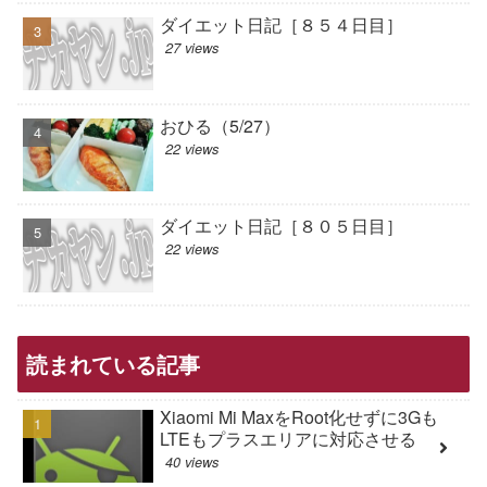
ダイエット日記［８５４日目］
27 views
おひる（5/27）
22 views
ダイエット日記［８０５日目］
22 views
読まれている記事
Xiaomi Mi MaxをRoot化せずに3Gも
LTEもプラスエリアに対応させる
40 views