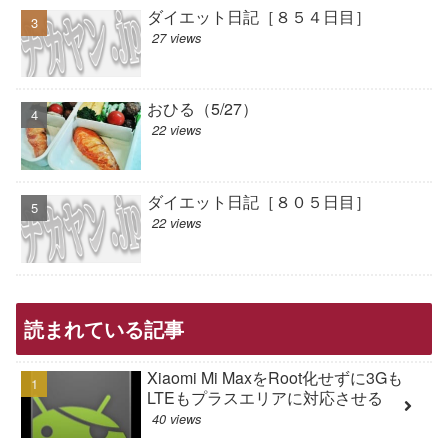
ダイエット日記［８５４日目］
27 views
おひる（5/27）
22 views
ダイエット日記［８０５日目］
22 views
読まれている記事
Xiaomi Mi MaxをRoot化せずに3Gも
LTEもプラスエリアに対応させる
40 views