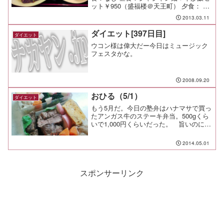
ット￥950（盛福楼＠天王町） 夕食： 間
食： 運動：ジョギング10キロ61分。この
2013.03.11
週末は土曜日3,000m/1h、日曜日
4,000m/1.5hを泳いだ。 ...
ダイエット[397日目]
ダイエット
ウコン様は偉大だー今日はミュージック
フェスタかな。
2008.09.20
おひる（5/1）
ダイエット
もう5月だ。今日の塾弁はハナマサで買っ
たアンガス牛のステーキ弁当。500gくら
いで1,000円くらいだった。 旨いのに安
い。肉が大きかったので、パパ弁当も同
じメニューにした。 わかめスープ付
2014.05.01
き。冷めても食べやすいように筋切器で
丁寧に筋切りし...
スポンサーリンク