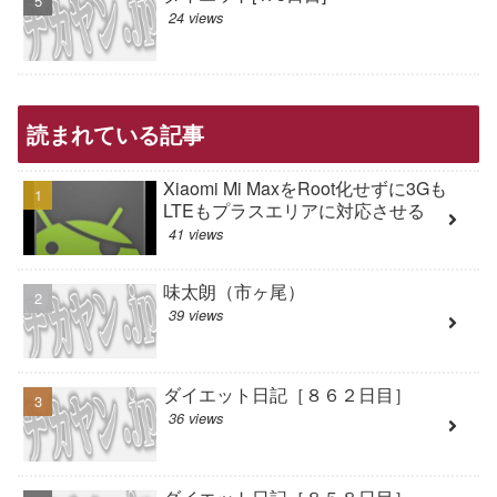
24 views
読まれている記事
Xiaomi Mi MaxをRoot化せずに3Gも
LTEもプラスエリアに対応させる
41 views
味太朗（市ヶ尾）
39 views
ダイエット日記［８６２日目］
36 views