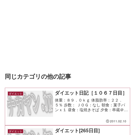
同じカテゴリの他の記事
ダイエット日記［１０６７日目］
ダイエット
体重：８９．０ｋｇ 体脂肪率：２２．
５％ 歩数： ＪＯＧ：なし 朝食：菓子パ
ンｘ１ 昼食：塩焼きそば 夕食：串蔵＠市
が尾 間食： メモ：今日が市が尾最後の
日。 店員さんに顔を覚えられててご機
2011.02.10
嫌♪
ダイエット[265日目]
ダイエット