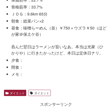
骨格筋率：33.7%
ＪＯＧ：9.6km 65分
朝食：総菜パン×2
昼食：味噌らーめん（並）￥750＋ウズラ￥50（ほど
が家＠保土ケ谷）
呑んだ翌日はラーメンが旨いなあ。本当は光家（ひ
かりや）に行きたかったけど、本日は定休日ナリ。
夕食：
間食：
メモ：
ダイエット
ダイエット
スポンサーリンク