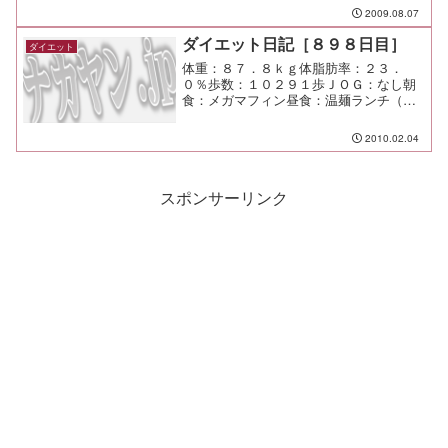
ｍ
2009.08.07
ダイエット日記［８９８日目］
ダイエット
体重：８７．８ｋｇ体脂肪率：２３．
０％歩数：１０２９１歩ＪＯＧ：なし朝
食：メガマフィン昼食：温麺ランチ（壱
語屋）￥１０５０夕食：あちこち間食：
メモ：呑み屋で２１００円をつけで呑む
2010.02.04
なんて恥ずかしい。
スポンサーリンク