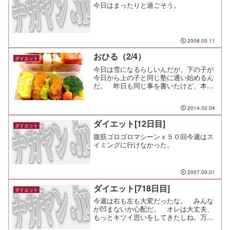
今日はまったりと過ごそう。
2008.05.11
おひる（2/4）
ダイエット
今日は雪になるらしいんだが、下の子が
今日から上の子と同じ塾に通い始めるん
だ。 昨日も同じ事を書いたけど、本当
は今日からだったんだ。大丈夫かな？ち
ょっと心配だけど、まぁ彼らなら平気だ
2014.02.04
ろう。下の子にはまだ塾弁は不要なんだ
けど、食べたいようだから...
ダイエット[12日目]
ダイエット
腹筋ゴロゴロマシーンｘ５０回今週はス
イミングに行けなかった。
2007.09.01
ダイエット[718日目]
ダイエット
今週は右も左も大変だったな。 みんな
が凹まないか心配だ。 オレは大丈夫、
もっとキツイ思いをしてきたしね。万歩
計：１４８８３歩ＪＯＧ：３．４７４ｋ