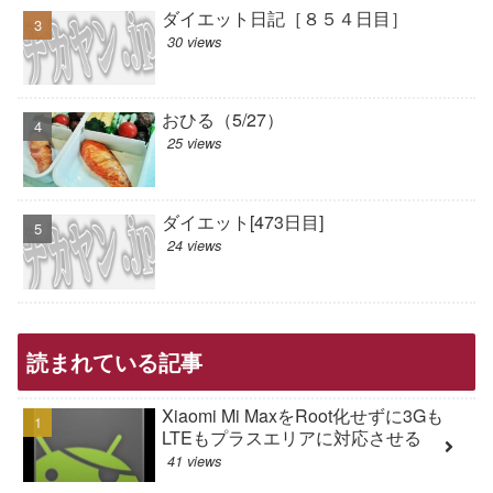
ダイエット日記［８５４日目］
30 views
おひる（5/27）
25 views
ダイエット[473日目]
24 views
読まれている記事
Xiaomi Mi MaxをRoot化せずに3Gも
LTEもプラスエリアに対応させる
41 views