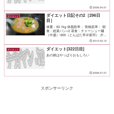
2008.04.01
ダイエット日記その2［296日
ダイエット
目］
体重：93.1kg 体脂肪率： 骨格筋率： 朝
食：総菜パン×2 昼食：チャーシュー麺
（中盛）\900（とんぱた亭＠新羽） 夕
食：WBC見たさに仕事上がりの一杯（福
2013.03.12
耳＠天王町） 間食： 運動： メモ：野球
ファンに囲まれると話題についていくの
ダイエット[322日目]
ダイエット
が...
あの娘はやっぱりおもしろい
2008.07.07
スポンサーリンク