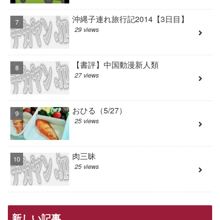
沖縄子連れ旅行記2014【3日目】
29 views
【書評】中国動漫新人類
27 views
おひる（5/27）
25 views
肉三昧
25 views
新しい記事