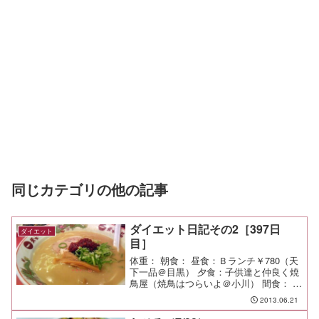
同じカテゴリの他の記事
ダイエット日記その2［397日
ダイエット
目］
体重： 朝食： 昼食：Ｂランチ￥780（天
下一品＠目黒） 夕食：子供達と仲良く焼
鳥屋（焼鳥はつらいよ＠小川） 間食： 運
動：朝Ｊog-3.9km/23min メモ：
2013.06.21