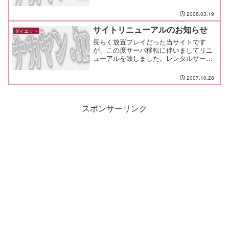
2008.03.19
サイトリニューアルのお知らせ
ダイエット
長らく放置プレイだった当サイトです
が、この度サーバ移転に伴いましてリニ
ューアルを致しました。レンタルサーバ
の期限切れに伴う乗り換えですので、サ
イトデザイン等で稚拙な点が多々見受け
2007.10.28
られるかと思いますが、今しばらくご容
赦ください。
スポンサーリンク