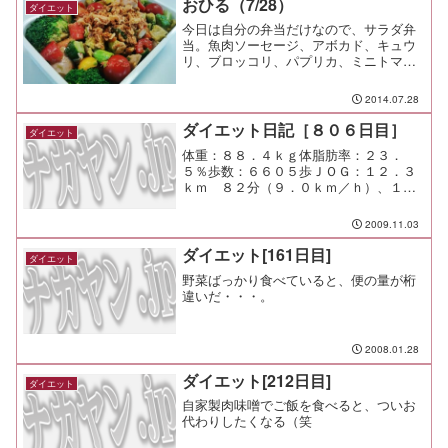
おひる（7/28）
ダイエット
今日は自分の弁当だけなので、サラダ弁
当。魚肉ソーセージ、アボカド、キュウ
リ、ブロッコリ、パプリカ、ミニトマ
ト、人参を中心に、フライドオニオンを
散らして香ばしさとほのかな甘み、コ
2014.07.28
ク、そして口触りも楽しい仕上がりに。
野菜はしっかり摂りましょう。...
ダイエット日記［８０６日目］
ダイエット
体重：８８．４ｋｇ体脂肪率：２３．
５％歩数：６６０５歩ＪＯＧ：１２．３
ｋｍ ８２分（９．０ｋｍ／ｈ）、１
０．０ｋｍ ６４分（９．４ｋｍ／ｈ）
朝食：スモークサーモンとアスパラのク
2009.11.03
リームパスタ昼食：焼きそば夕食：間
食：メモ：今日のキーワードは文...
ダイエット[161日目]
ダイエット
野菜ばっかり食べていると、便の量が桁
違いだ・・・。
2008.01.28
ダイエット[212日目]
ダイエット
自家製肉味噌でご飯を食べると、ついお
代わりしたくなる（笑