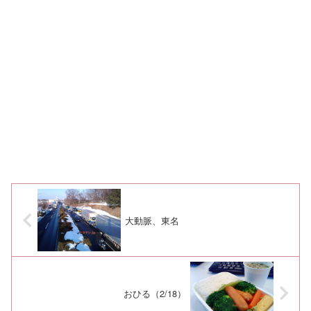
大動脈、東名
おひる（2/18）