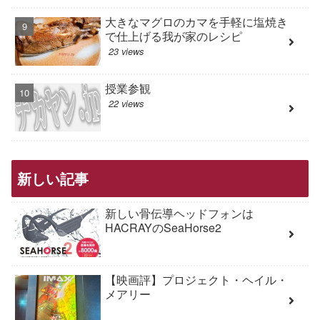
大きなマグロのカマを手軽に塩焼き
で仕上げる我が家のレシピ
23 views
授業参観
22 views
新しい記事
新しい骨伝導ヘッドフォンは
HACRAYのSeaHorse2
【映画評】プロジェクト・ヘイル・
メアリー