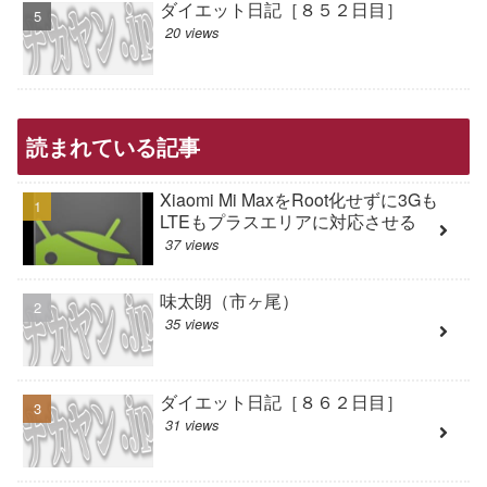
ダイエット日記［８５２日目］
20 views
読まれている記事
Xiaomi Mi MaxをRoot化せずに3Gも
LTEもプラスエリアに対応させる
37 views
味太朗（市ヶ尾）
35 views
ダイエット日記［８６２日目］
31 views