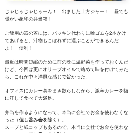
じゃじゃじゃじゃーん！ 出ました土方ジャー！ 昼でも
暖かい象印の弁当箱！
ご飯用の器の蓋には、パッキン代わりに輪ゴムを2本かけ
てあげると、汁物もこぼれずに運ぶことができるんだ
よ！ 便利！
最近は時間短縮のために前の晩に温野菜を作っておくんだ
けど、今回は更にオリーブオイルで絡めて味を付けてみた
ら、これが中々洋風な感じで旨かった。
オフィスにカレー臭をまき散らしながら、激辛カレーを額
に汗して食べて大満足。
弁当を作るようになって、本当に会社でお金を使わなくな
った（
但し呑み会を除く
）。
スープと紙コップもあるので、本当に会社でお金を使わな