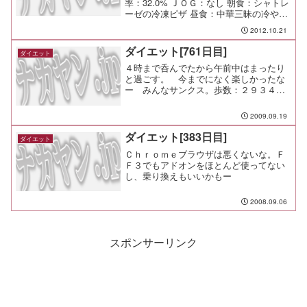
率：32.0% ＪＯＧ：なし 朝食：シャトレ
ーゼの冷凍ピザ 昼食：中華三昧の冷やし
中華 夕食：肉じゃが、焼き魚 間食： メ
2012.10.21
モ：レイトショーでバイオハザードとか
見るもんじゃないな。興奮して寝付け...
ダイエット[761日目]
ダイエット
４時まで呑んでたから午前中はまったり
と過ごす。 今までになく楽しかったな
ー みんなサンクス。歩数：２９３４歩
ＪＯＧ：５．３ｋｍ ３９分（８．３ｋ
ｍ／ｈ）食事後だったせいか、前夜に呑
2009.09.19
み過ぎたせいか、とりあえず足が重くて
不調だった。 ジャージを...
ダイエット[383日目]
ダイエット
Ｃｈｒｏｍｅブラウザは悪くないな。Ｆ
Ｆ３でもアドオンをほとんど使ってない
し、乗り換えもいいかもー
2008.09.06
スポンサーリンク