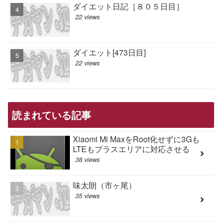
ダイエット日記［８０５日目］
22 views
ダイエット[473日目]
22 views
読まれている記事
Xiaomi Mi MaxをRoot化せずに3Gも
LTEもプラスエリアに対応させる
38 views
味太朗（市ヶ尾）
35 views