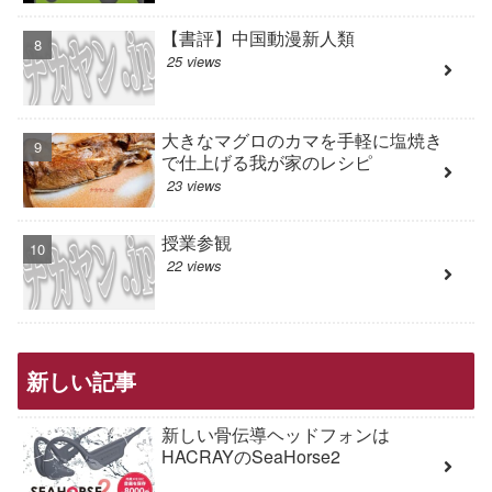
【書評】中国動漫新人類
25 views
大きなマグロのカマを手軽に塩焼き
で仕上げる我が家のレシピ
23 views
授業参観
22 views
新しい記事
新しい骨伝導ヘッドフォンは
HACRAYのSeaHorse2