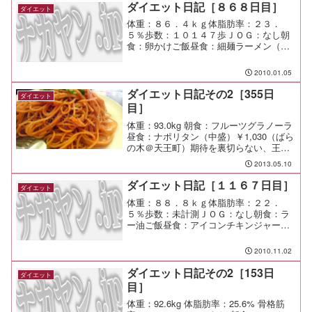
ダイエット日記［８６８日目］
ダイエット
体重：８６．４ｋｇ体脂肪率：２３．
５％歩数：１０１４７歩ＪＯＧ：なし朝
食：卵かけご飯昼食：細麺ラーメン（和
蔵）￥６８０夕食：さくら（渋谷）間
食：メモ：週初めに２日連続で呑むと疲
2010.01.05
れるなー 仕事天こ盛りだし。 頑張る
ぞー
ダイエット日記その2［355日
ダイエット
目］
体重：93.0kg 朝食：フルーツグラノーラ
昼食：ナポリタン（中盛）￥1,030（ばら
の木＠天王町）期待を裏切らない、王道
の喫茶店ナポリタン。 旨し。 夕食： 間
2013.05.10
食： 運動：Jog-4km/24min メモ：横浜市
緑区の最高地点、高尾山か...
ダイエット日記［１１６７日目］
ダイエット
体重：８８．８ｋｇ体脂肪率：２２．
５％歩数：未計測ＪＯＧ：なし朝食：ラ
ー油ご飯昼食：アイコンチキンジャーマ
ンなんとか、マックポーク、チーズバー
ガ、水夕食：弥太郎＠溝ノ口間食：メ
2010.11.02
モ：朝からずーっと渋谷をうろちょろし
て、夜は溝ノ口で勉強会。 打...
ダイエット日記その2［153日
ダイエット
目］
体重：92.6kg 体脂肪率：25.6% 骨格筋