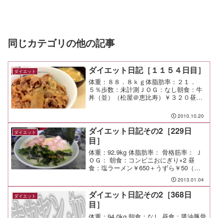
同じカテゴリの他の記事
ダイエット日記［１１５４日目］
ダイエット
体重：８８．８ｋｇ体脂肪率：２１．
５％歩数：未計測ＪＯＧ：なし朝食：牛
丼（並）（松屋＠恵比寿）￥３２０昼
食：海南鶏飯（大）（海南鶏飯食堂２＠
恵比寿）￥１２５０夕食：送別会（雛２
2010.10.20
号店＠溝ノ口）間食：メモ：肉について
だけ言えば、明らかにオレの作...
ダイエット日記その2［229日
ダイエット
目］
体重：92.9kg 体脂肪率： 骨格筋率： Ｊ
ＯＧ： 朝食：コンビニおにぎり×2 昼
食：塩ラーメン￥650＋うずら￥50（ほ
どが家＠保土ケ谷）麺固め、味濃いめ、
2013.01.04
油少なめ、うずらトッピング。 ガツン
といきたかったので満足♪ 夕食： 間食：
ダイエット日記その2［368日
ダイエット
メ...
目］
体重：94.0kg 朝食：なし 昼食：醤油豚骨