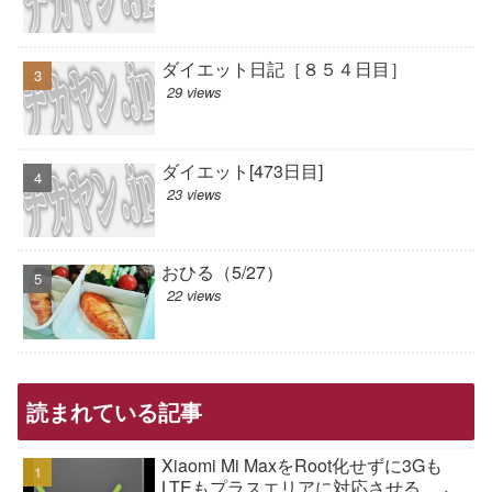
ダイエット日記［８５４日目］
29 views
ダイエット[473日目]
23 views
おひる（5/27）
22 views
読まれている記事
Xiaomi Mi MaxをRoot化せずに3Gも
LTEもプラスエリアに対応させる