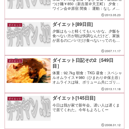
つけ麺￥850（新吉屋＠天王町） 夕食：
ワイン会＠原宿 間食： 運動：なし メ
モ：美味しかったし、楽しかったなー。
2013.05.23
ダイエット[89日目]
ダイエット
夕飯はもっと軽くてもいいかな。夕飯を
食べない方が朝は快調なんだけど、家族
が居るのにパパだけ食べないってのも
な。
2007.11.17
ダイエット日記その2［549日
ダイエット
目］
体重：92.7kg 朝食：TKG 昼食：スペシャ
ルオムライス￥980（ひまわり＠保土谷）
オムライスは味、ボリューム共にゴリア
テに軍配。 でも素直な優しい味で美味
2013.11.18
しいんだよ。今日はデミグラじゃなくて
カレーソースにしてもらった。旨い。 夕
ダイエット[145日目]
ダイエット
食： ...
今日は我が家で新年会。遅い人は遅くま
で居てくれた。今年もよろしくー
2008.01.12